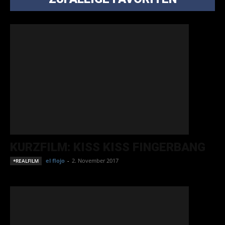
KURZFILM: KISS KISS FINGERBANG
el flojo
-
2. November 2017
*REALFILM