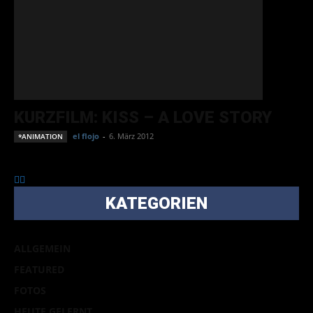
KURZFILM: KISS – A LOVE STORY
el flojo
-
6. März 2012
*ANIMATION
KATEGORIEN
ALLGEMEIN
FEATURED
FOTOS
HEUTE GELERNT