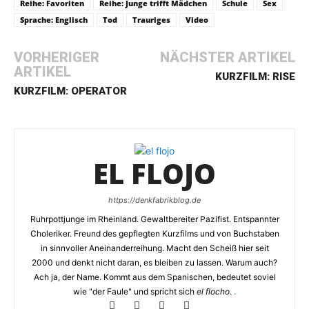
Reihe: Favoriten
Reihe: Junge trifft Mädchen
Schule
Sex
Sprache: Englisch
Tod
Trauriges
Video
VORHERIGER
NÄCHSTER ARTIKEL
ARTIKEL
KURZFILM: RISE
KURZFILM: OPERATOR
EL FLOJO
https://denkfabrikblog.de
Ruhrpottjunge im Rheinland. Gewaltbereiter Pazifist. Entspannter
Choleriker. Freund des gepflegten Kurzfilms und von Buchstaben
in sinnvoller Aneinanderreihung. Macht den Scheiß hier seit
2000 und denkt nicht daran, es bleiben zu lassen. Warum auch?
Ach ja, der Name. Kommt aus dem Spanischen, bedeutet soviel
wie "der Faule" und spricht sich
el flocho
.
.