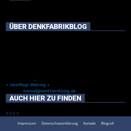
ÜBER DENKFABRIKBLOG
Ursprünglich vor über 25 Jahren mal dazu gedacht, den
ganzen im Netz gefundenen Kram, den ich meinen Freunden
immer per Mail geschickt habe, an einem Ort zu bündeln, ist
das hier mit der Zeit zu einem Blog geworden, das man auf
dem Schirm haben sollte, wenn man Kurzfilme mag und auch
drumherum nichts gegen Fotos, LinkTipps und gelegentlichen
Kokolores hat.
_
<
UberBlogr Webring
>
Kontakt:
manuel@denkfabrikblog.de
AUCH HIER ZU FINDEN
Impressum
Datenschutzerklärung
Kontakt
Blogroll