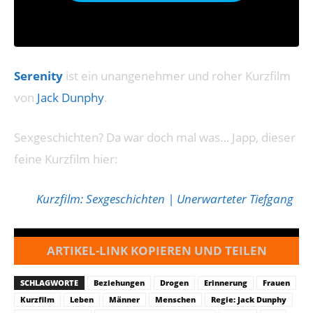
Serenity
ist ein unangenehmer und roher Kurzfilm
von
Jack Dunphy
.
Sexgeschichten? Da war doch mal was… Japp, dieser
feine Kurzfilm hier:
Kurzfilm: Sexgeschichten | Unerwarteter Tiefgang
ARTIKEL-LINK KOPIEREN UND TEILEN
SCHLAGWORTE
Beziehungen
Drogen
Erinnerung
Frauen
Kurzfilm
Leben
Männer
Menschen
Regie: Jack Dunphy