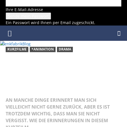
Ihre E-Mail-Adresse
Ein Passwort wird Ihnen per Email zugeschickt.
DenkfabrikBlog
KURZFILME
*ANIMATION
DRAMA
KURZFILM:
SERENITY
AN MANCHE DINGE ERINNERT MAN SICH
VIELLEICHT NICHT GERNE ZURÜCK, ABER ES IST
TROTZDEM WICHTIG, DASS MAN SIE NICHT
VERGISST. WIE DIE ERINNERUNGEN IN DIESEM