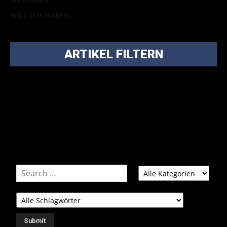
WILL ICH HABEN
ARTIKEL FILTERN
Bei über 5200 Artikeln im Blog muss man manchmal ein
bisschen systematischer suchen.
Einfach eine Kategorie markieren, ein passendes Schlagwort
auswählen und suchen lassen.