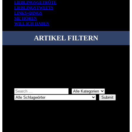
LIEBLINGSGETRÖTE
LIEBLINGSTWEETS
LINKS+DINGS
SIE HÖREN
WILL ICH HABEN
ARTIKEL FILTERN
Bei über 5200 Artikeln im Blog muss man manchmal ein bisschen
systematischer suchen.
Einfach eine Kategorie markieren, ein passendes Schlagwort
auswählen und suchen lassen.
ÜBER DENKFABRIKBLOG
Ursprünglich vor über 25 Jahren mal dazu gedacht, den ganzen im
Netz gefundenen Kram, den ich meinen Freunden immer per Mail
geschickt habe, an einem Ort zu bündeln, ist das hier mit der Zeit zu