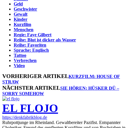
Geld
Geschwister
Gewalt
Kinder
Kurzfilm
Menschen
Regie: Faye Gilbert
Reihe: Blut ist dicker als Wasser
Reihe: Favoriten
Sprache: Englisch
Tattoo
Verbrechen
Video
VORHERIGER ARTIKEL
KURZFILM: HOUSE OF
STRAW
NÄCHSTER ARTIKEL
SIE HÖREN: HÜSKER DÜ –
SORRY SOMEHOW
EL FLOJO
https://denkfabrikblog.de
Ruhrpottjunge im Rheinland. Gewaltbereiter Pazifist. Entspannter
Choleriker. Freund des gepflegten Kurzfilms und von Buchstaben in