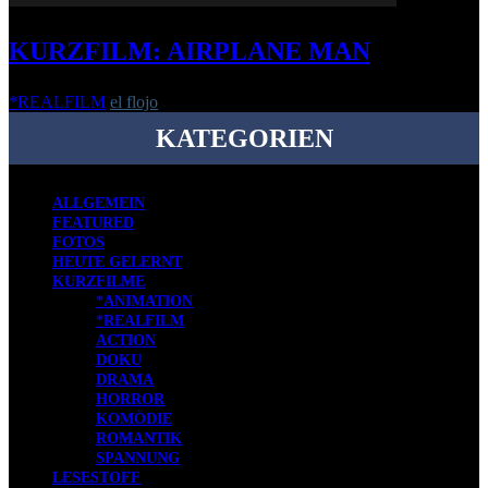
KURZFILM: AIRPLANE MAN
*REALFILM
el flojo
-
31. Juli 2023
KATEGORIEN
ALLGEMEIN
FEATURED
FOTOS
HEUTE GELERNT
KURZFILME
*ANIMATION
*REALFILM
ACTION
DOKU
DRAMA
HORROR
KOMÖDIE
ROMANTIK
SPANNUNG
LESESTOFF