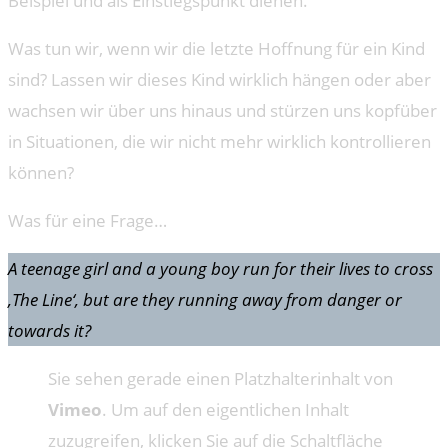
Beispiel und als Einstiegspunkt dienen.
Was tun wir, wenn wir die letzte Hoffnung für ein Kind
sind? Lassen wir dieses Kind wirklich hängen oder aber
wachsen wir über uns hinaus und stürzen uns kopfüber
in Situationen, die wir nicht mehr wirklich kontrollieren
können?
Was für eine Frage…
A teenage girl and a young boy run for their lives to cross
‚The Line‘, but are they running away from danger or
towards it?
Sie sehen gerade einen Platzhalterinhalt von
Vimeo
. Um auf den eigentlichen Inhalt
zuzugreifen, klicken Sie auf die Schaltfläche