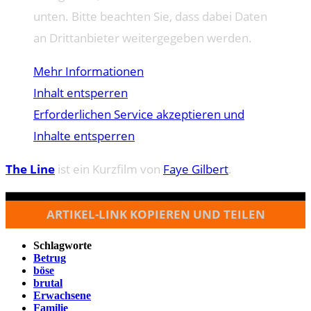
unten. Bitte beachten Sie, dass dabei Daten
an Drittanbieter weitergegeben werden.
Mehr Informationen
Inhalt entsperren
Erforderlichen Service akzeptieren und
Inhalte entsperren
The Line
ist ein Kurzfilm von
Faye Gilbert
.
ARTIKEL-LINK KOPIEREN UND TEILEN
Schlagworte
Betrug
böse
brutal
Erwachsene
Familie