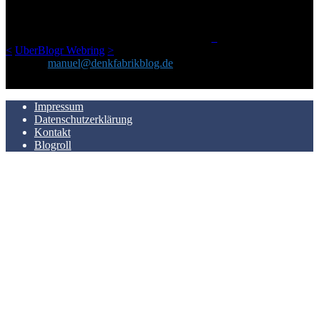
einem Blog geworden, das man auf dem Schirm haben sollte, wenn
man Kurzfilme mag und auch drumherum nichts gegen Fotos,
LinkTipps und gelegentlichen Kokolores hat.
_
<
UberBlogr Webring
>
Kontakt:
manuel@denkfabrikblog.de
AUCH HIER ZU FINDEN
Impressum
Datenschutzerklärung
Kontakt
Blogroll