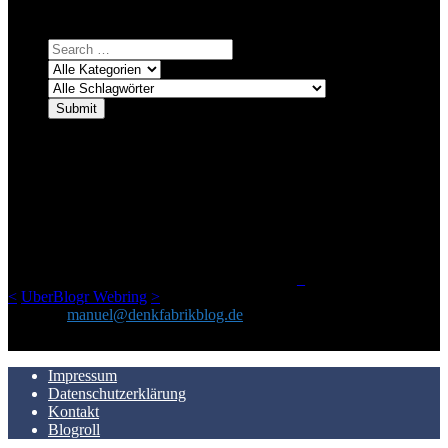
auswählen und suchen lassen.
ÜBER DENKFABRIKBLOG
Ursprünglich vor über 25 Jahren mal dazu gedacht, den ganzen im
Netz gefundenen Kram, den ich meinen Freunden immer per Mail
geschickt habe, an einem Ort zu bündeln, ist das hier mit der Zeit zu
einem Blog geworden, das man auf dem Schirm haben sollte, wenn
man Kurzfilme mag und auch drumherum nichts gegen Fotos,
LinkTipps und gelegentlichen Kokolores hat.
_
<
UberBlogr Webring
>
Kontakt:
manuel@denkfabrikblog.de
AUCH HIER ZU FINDEN
Impressum
Datenschutzerklärung
Kontakt
Blogroll