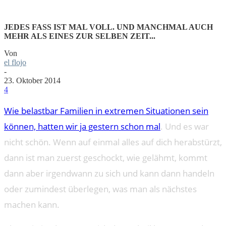
JEDES FASS IST MAL VOLL. UND MANCHMAL AUCH
MEHR ALS EINES ZUR SELBEN ZEIT...
Von
el flojo
-
23. Oktober 2014
4
Wie belastbar Familien in extremen Situationen sein
können, hatten wir ja gestern schon mal
. Und es war
nicht schön. Wenn auf einmal alles auf dich herabstürzt,
dann ist man zuerst geschockt, wie gelähmt, kommt
dann aber irgendwann zu sich und kann dann handeln
oder zumindest überlegen, was man als nächstes
machen kann.