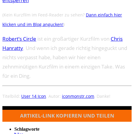
entsperren
(Kein Kurzfilm im Feed-Reader zu sehen?
Dann einfach hier
klicken und im Blog angucken!
)
Robert’s Circle
ist ein großartiger Kurzfilm von
Chris
Hanratty
. Und wenn ich gerade richtig hingeguckt und
nichts verpasst habe, haben wir hier einen
zehnminütigen Kurzfilm in einem einzigen Take. Was
für ein Ding.
Titelbild:
User 14 Icon
. Autor:
iconmonstr.com
. Danke!
ARTIKEL-LINK KOPIEREN UND TEILEN
Schlagworte