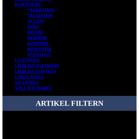
KURZFILME
*ANIMATION
*REALFILM
ACTION
DOKU
DRAMA
HORROR
KOMÖDIE
ROMANTIK
SPANNUNG
LESESTOFF
LIEBLINGSGETRÖTE
LIEBLINGSTWEETS
LINKS+DINGS
SIE HÖREN
WILL ICH HABEN
ARTIKEL FILTERN
Bei über 5200 Artikeln im Blog muss man manchmal ein bisschen
systematischer suchen.
Einfach eine Kategorie markieren, ein passendes Schlagwort