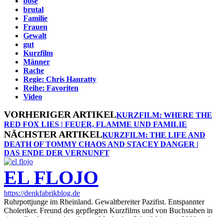
böse
brutal
Familie
Frauen
Gewalt
gut
Kurzfilm
Männer
Rache
Regie: Chris Hanratty
Reihe: Favoriten
Video
VORHERIGER ARTIKEL
KURZFILM: WHERE THE
RED FOX LIES | FEUER, FLAMME UND FAMILIE
NÄCHSTER ARTIKEL
KURZFILM: THE LIFE AND
DEATH OF TOMMY CHAOS AND STACEY DANGER |
DAS ENDE DER VERNUNFT
EL FLOJO
https://denkfabrikblog.de
Ruhrpottjunge im Rheinland. Gewaltbereiter Pazifist. Entspannter
Choleriker. Freund des gepflegten Kurzfilms und von Buchstaben in