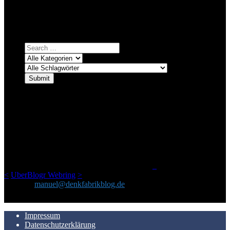
systematischer suchen.
Einfach eine Kategorie markieren, ein passendes Schlagwort
auswählen und suchen lassen.
ÜBER DENKFABRIKBLOG
Ursprünglich vor über 25 Jahren mal dazu gedacht, den ganzen im
Netz gefundenen Kram, den ich meinen Freunden immer per Mail
geschickt habe, an einem Ort zu bündeln, ist das hier mit der Zeit zu
einem Blog geworden, das man auf dem Schirm haben sollte, wenn
man Kurzfilme mag und auch drumherum nichts gegen Fotos,
LinkTipps und gelegentlichen Kokolores hat.
_
<
UberBlogr Webring
>
Kontakt:
manuel@denkfabrikblog.de
AUCH HIER ZU FINDEN
Impressum
Datenschutzerklärung