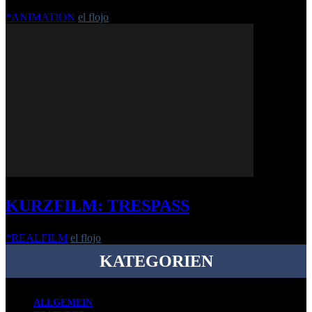
*ANIMATION
el flojo
-
29. September 2010
KURZFILM: TRESPASS
*REALFILM
el flojo
-
24. Oktober 2018
KATEGORIEN
ALLGEMEIN