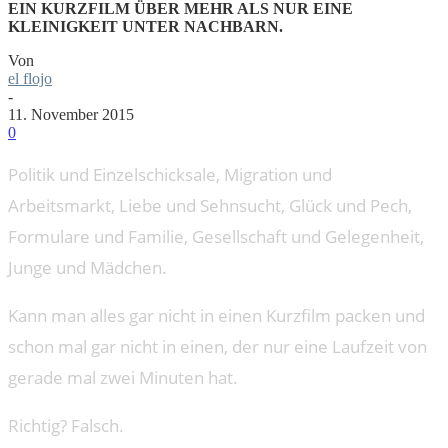
EIN KURZFILM ÜBER MEHR ALS NUR EINE
KLEINIGKEIT UNTER NACHBARN.
Von
el flojo
-
11. November 2015
0
Politik und Einzelschicksale, Migration und
Arbeitsmarkt, Liebe und Sehnsucht, Glück und Pech,
Formulare und Familie, Gesellschaft und Gelegenheit,
Junge und Mädchen.
Kann man alles gar nicht in einen Kurzfilm packen und
schon mal gar nicht in einen, der nur eine Laufzeit von
gerade mal zwei Minuten hat.
Richtig? Falsch.