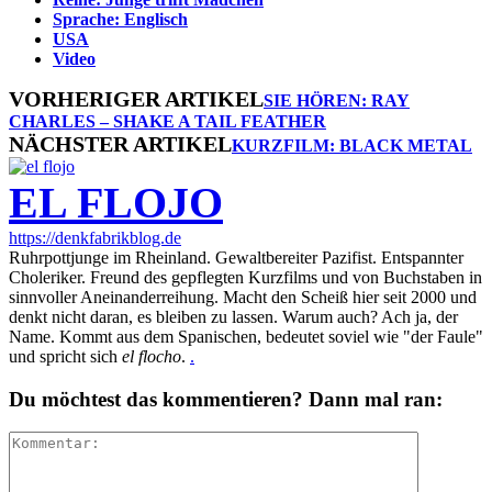
Sprache: Englisch
USA
Video
VORHERIGER ARTIKEL
SIE HÖREN: RAY
CHARLES – SHAKE A TAIL FEATHER
NÄCHSTER ARTIKEL
KURZFILM: BLACK METAL
EL FLOJO
https://denkfabrikblog.de
Ruhrpottjunge im Rheinland. Gewaltbereiter Pazifist. Entspannter
Choleriker. Freund des gepflegten Kurzfilms und von Buchstaben in
sinnvoller Aneinanderreihung. Macht den Scheiß hier seit 2000 und
denkt nicht daran, es bleiben zu lassen. Warum auch? Ach ja, der
Name. Kommt aus dem Spanischen, bedeutet soviel wie "der Faule"
und spricht sich
el flocho
.
.
Du möchtest das kommentieren? Dann mal ran: