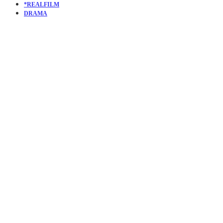
*REALFILM
DRAMA
KURZFILM
STEFAN’S
GREEN
CARD