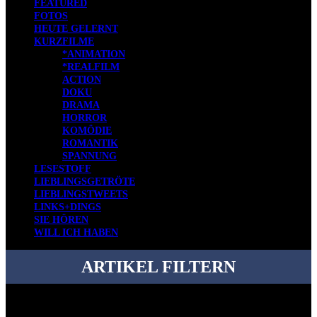
FEATURED
FOTOS
HEUTE GELERNT
KURZFILME
*ANIMATION
*REALFILM
ACTION
DOKU
DRAMA
HORROR
KOMÖDIE
ROMANTIK
SPANNUNG
LESESTOFF
LIEBLINGSGETRÖTE
LIEBLINGSTWEETS
LINKS+DINGS
SIE HÖREN
WILL ICH HABEN
ARTIKEL FILTERN
Bei über 5200 Artikeln im Blog muss man manchmal ein bisschen