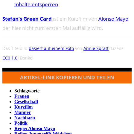
Inhalte entsperren
Stefan’s Green Card
ist ein Kurzfilm von
Alonso Mayo
,
der hier nicht zum ersten Mal auffällig wird.
Das Titelbild
basiert auf einem Foto
von
Annie Spratt
. Lizenz:
CC0 1.0
. Danke!
ARTIKEL-LINK KOPIEREN UND TEILEN
Schlagworte
Frauen
Gesellschaft
Kurzfilm
Männer
Nachbarn
Politik
Regie: Alonso Mayo
Reihe: Junge trifft Mädchen