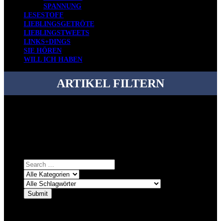
SPANNUNG
LESESTOFF
LIEBLINGSGETRÖTE
LIEBLINGSTWEETS
LINKS+DINGS
SIE HÖREN
WILL ICH HABEN
ARTIKEL FILTERN
Bei über 5200 Artikeln im Blog muss man manchmal ein bisschen
systematischer suchen.
Einfach eine Kategorie markieren, ein passendes Schlagwort
auswählen und suchen lassen.