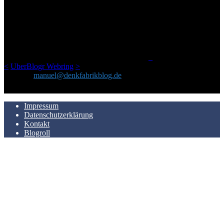
ÜBER DENKFABRIKBLOG
Ursprünglich vor über 25 Jahren mal dazu gedacht, den ganzen im
Netz gefundenen Kram, den ich meinen Freunden immer per Mail
geschickt habe, an einem Ort zu bündeln, ist das hier mit der Zeit zu
einem Blog geworden, das man auf dem Schirm haben sollte, wenn
man Kurzfilme mag und auch drumherum nichts gegen Fotos,
LinkTipps und gelegentlichen Kokolores hat.
_
<
UberBlogr Webring
>
Kontakt:
manuel@denkfabrikblog.de
AUCH HIER ZU FINDEN
Impressum
Datenschutzerklärung
Kontakt
Blogroll