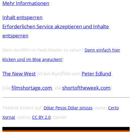
Mehr Informationen
Inhalt entsperren
Erforderlichen Service akzeptieren und Inhalte
entsperren
(Kein Kurzfilm im Feed-Reader zu sehen?
Dann einfach hier
klicken und im Blog angucken!
)
The New West
ist ein Kurzfilm von
Peter Edlund
.
(via
filmshortage.com
, via
shortoftheweek.com
)
Titelbild basiert auf:
Dólar Pesos Dólar pinzas
. Autor:
Certo
Xornal
. Lizenz:
CC BY 2.0
. Danke!