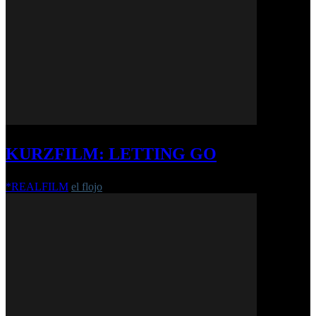
KURZFILM: LETTING GO
*REALFILM
el flojo
-
13. März 2020