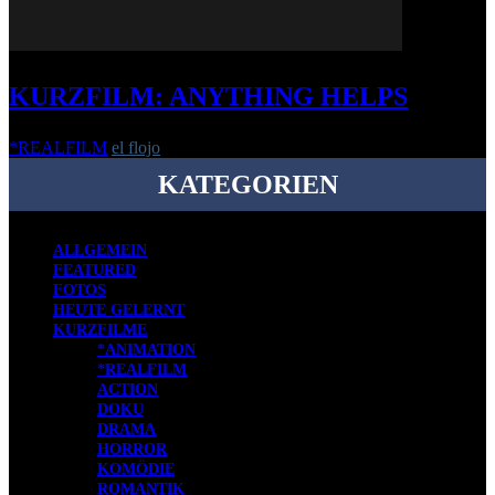
KURZFILM: ANYTHING HELPS
*REALFILM
el flojo
-
21. Juli 2020
KATEGORIEN
ALLGEMEIN
FEATURED
FOTOS
HEUTE GELERNT
KURZFILME
*ANIMATION
*REALFILM
ACTION
DOKU
DRAMA
HORROR
KOMÖDIE
ROMANTIK