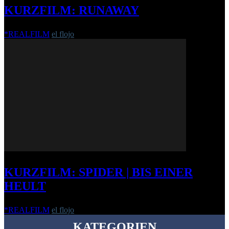
KURZFILM: RUNAWAY
*REALFILM
el flojo
-
2. August 2017
KURZFILM: SPIDER | BIS EINER
HEULT
*REALFILM
el flojo
-
8. März 2011
KATEGORIEN