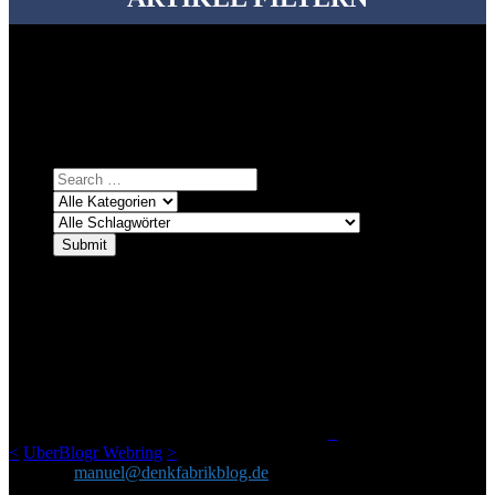
Bei über 5200 Artikeln im Blog muss man manchmal ein bisschen
systematischer suchen.
Einfach eine Kategorie markieren, ein passendes Schlagwort
auswählen und suchen lassen.
ÜBER DENKFABRIKBLOG
Ursprünglich vor über 25 Jahren mal dazu gedacht, den ganzen im
Netz gefundenen Kram, den ich meinen Freunden immer per Mail
geschickt habe, an einem Ort zu bündeln, ist das hier mit der Zeit zu
einem Blog geworden, das man auf dem Schirm haben sollte, wenn
man Kurzfilme mag und auch drumherum nichts gegen Fotos,
LinkTipps und gelegentlichen Kokolores hat.
_
<
UberBlogr Webring
>
Kontakt:
manuel@denkfabrikblog.de