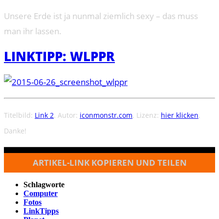
Unsere Erde ist ja nunmal ziemlich sexy – das muss
man ihr lassen.
LINKTIPP: WLPPR
Titelbild:
Link 2
. Autor:
iconmonstr.com
. Lizenz:
hier klicken
.
Danke!
ARTIKEL-LINK KOPIEREN UND TEILEN
Schlagworte
Computer
Fotos
LinkTipps