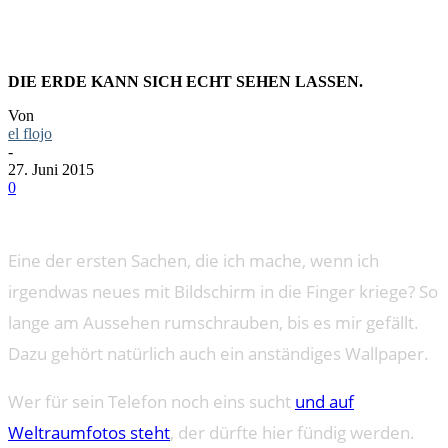
LINKTIPP: WLPPR | DIE ERDE ALS
TELEFONTAPETE
DIE ERDE KANN SICH ECHT SEHEN LASSEN.
Von
el flojo
-
27. Juni 2015
0
Eine der ersten Sachen, die ich mache, wenn ich
irgendwas neues mit Bildschirm in die Finger kriege? So
lange am Aussehen rumschrauben, bis es mir gefällt.
Dazu gehört natürlich auch ein anständiges Wallpaper.
Wer für sein Telefon noch eins sucht
und auf
Weltraumfotos steht
, der dürfte hier fündig werden.