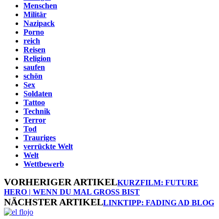
Menschen
Militär
Nazipack
Porno
reich
Reisen
Religion
saufen
schön
Sex
Soldaten
Tattoo
Technik
Terror
Tod
Trauriges
verrückte Welt
Welt
Wettbewerb
VORHERIGER ARTIKEL
KURZFILM: FUTURE
HERO | WENN DU MAL GROSS BIST
NÄCHSTER ARTIKEL
LINKTIPP: FADING AD BLOG