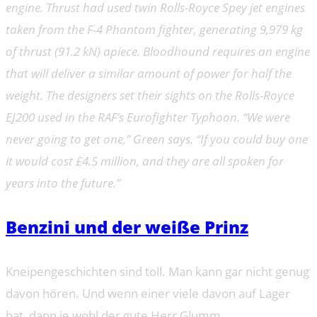
engine. Thrust had used twin Rolls-Royce Spey jet engines
taken from the F-4 Phantom fighter, generating 9,979 kg
of thrust (91.2 kN) apiece. Bloodhound requires an engine
that will deliver a similar amount of power for half the
weight. The designers set their sights on the Rolls-Royce
EJ200 used in the RAF’s Eurofighter Typhoon. “We were
never going to get one,” Green says. “If you could buy one
it would cost £4.5 million, and they are all spoken for
years into the future.”
Benzini und der weiße Prinz
Kneipengeschichten sind toll. Man kann gar nicht genug
davon hören. Und wenn einer viele davon auf Lager
hat, dann je wohl der gute Herr Glumm.