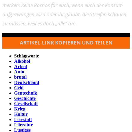
merken: Keine Pornos für euch, wenn euch der Konsum
aufgezwungen wird oder ihr glaubt, die Streifen schauen
zu müssen, weil es doch „alle“ tun.
ARTIKEL-LINK KOPIEREN UND TEILEN
Schlagworte
Alkohol
Arbeit
Auto
brutal
Deutschland
Geld
Gentechnik
Geschichte
Gesellschaft
Krieg
Kultur
Lesestoff
Literatur
Lustiges