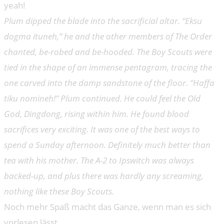
yeah!
Plum dipped the blade into the sacrificial altar. “Eksu
dogma ituneh,” he and the other members of The Order
chanted, be-robed and be-hooded. The Boy Scouts were
tied in the shape of an immense pentagram, tracing the
one carved into the damp sandstone of the floor. “Haffa
tiku nomineh!” Plum continued. He could feel the Old
God, Dingdong, rising within him. He found blood
sacrifices very exciting. It was one of the best ways to
spend a Sunday afternoon. Definitely much better than
tea with his mother. The A-2 to Ipswitch was always
backed-up, and plus there was hardly any screaming,
nothing like these Boy Scouts.
Noch mehr Spaß macht das Ganze, wenn man es sich
vorlesen lässt.