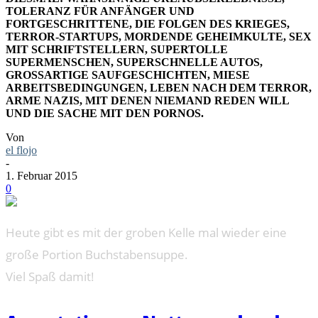
TOLERANZ FÜR ANFÄNGER UND
FORTGESCHRITTENE, DIE FOLGEN DES KRIEGES,
TERROR-STARTUPS, MORDENDE GEHEIMKULTE, SEX
MIT SCHRIFTSTELLERN, SUPERTOLLE
SUPERMENSCHEN, SUPERSCHNELLE AUTOS,
GROSSARTIGE SAUFGESCHICHTEN, MIESE A
RBEITSBEDINGUNGEN, LEBEN NACH DEM TERROR, A
RME NAZIS, MIT DENEN NIEMAND REDEN WILL U
ND DIE SACHE MIT DEN PORNOS.
Von
el flojo
-
1. Februar 2015
0
Heute gibt es mit der groben Kelle mal wieder eine
große Portion Buchstabensuppe.
Viel Spaß damit!