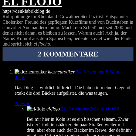
EL FLOJO
https://denkfabrikblog.de
Ruhrpottjunge im Rheinland. Gewaltbereiter Pazifist. Entspannter
Choleriker. Freund des gepflegten Kurzfilms und von Buchstaben in
sinnvoller Aneinanderreihung. Macht den Scheiß hier seit 2000 und
denkt nicht daran, es bleiben zu lassen. Warum auch? Ach ja, der
Name. Kommt aus dem Spanischen, bedeutet soviel wie "der Faule"
und spricht sich
el flocho
.
.
2 KOMMENTARE
kiezneurotiker
24. November 2014 um
05:50
Das Ding ist wirklich hilfreich. Die haben in meiner Gegend
exakt die drei Bäcker aufgelistet, die was taugen.
Antwort
el-flojo
25. November 2014 um 09:56
Bei mir hier in Köln ist es ein bisschen seltsam. Zwar
ist der Traditionsbäcker ein paar Straßen weiter mit
drin, aber eben auch der Bäcker im Rewe, der definitiv
nicht vor Ort backt, sondern sich aus der eigenen