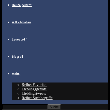
Heute gelernt
Will ich haben
Lesestoff
Blogroll
mehr…
Reihe: Favoriten
Lieblingsgetröte
Lieblingstweets
Reihe: Suchbegriffe