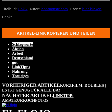
Titelbild:
Link 2
. Autor:
iconmonstr.com
. Lizenz:
hier klicken
.
Danke!
ARTIKEL-LINK KOPIEREN UND TEILEN
Schlagworte
Aktion
Arbeit
Deutschland
gut
LinkTipps
Nahrung
Trauriges
VORHERIGER ARTIKEL
KURZFILM: DOUBLES |
ES IST GENUG FÜR ALLE DA!
NÄCHSTER ARTIKEL
LINKTIPP:
AMATEURKOCHFOTOS