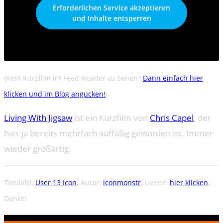
Erforderlichen Service akzeptieren
und Inhalte entsperren
(Kein Kurzfilm im Feed-Reader zu sehen?
Dann einfach hier
klicken und im Blog angucken!
)
Living With Jigsaw
ist ein Kurzfilm von
Chris Capel
, der
hier ja bereits mehrfach auffällig geworden ist. Immer
wieder großartig.
Titelbild:
User 13 Icon
. Autor:
iconmonstr
. Lizenz:
hier klicken
.
Danke!