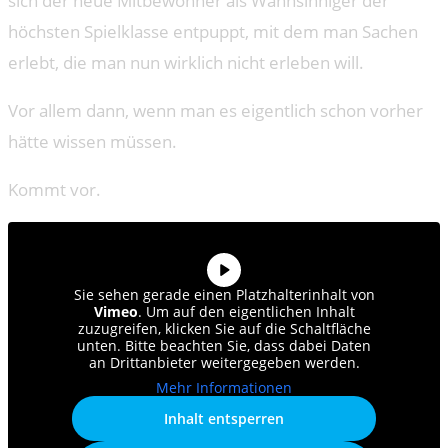
sich der neue Mitbewohner als Wahnsinniger der
höchsten Spielklasse entpuppt, mit dem man Sachen
erlebt, die man nun wirklich nicht erleben will.
Vor allem dann, wenn man es eigentlich schon vorher
hätte wissen müssen.
Kommt vor.
Sie sehen gerade einen Platzhalterinhalt von
Vimeo
. Um auf den eigentlichen Inhalt
zuzugreifen, klicken Sie auf die Schaltfläche
unten. Bitte beachten Sie, dass dabei Daten
an Drittanbieter weitergegeben werden.
Mehr Informationen
Inhalt entsperren