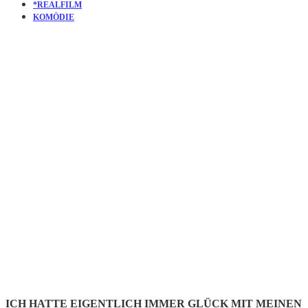
*REALFILM
KOMÖDIE
KURZFILM:
LIVING WITH
JIGSAW | EIN
BESONDERER
MITBEWOHNE
ICH HATTE EIGENTLICH IMMER GLÜCK MIT MEINEN