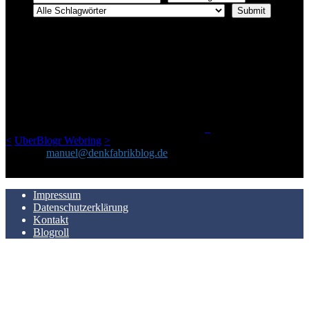
ÜBER DENKFABRIKBLOG
Ursprünglich vor über 25 Jahren mal dazu gedacht, den ganzen im
Netz gefundenen Kram, den ich meinen Freunden immer per Mail
geschickt habe, an einem Ort zu bündeln, ist das hier mit der Zeit zu
einem Blog geworden, das man auf dem Schirm haben sollte, wenn
man Kurzfilme mag und auch drumherum nichts gegen Fotos,
LinkTipps und gelegentlichen Kokolores hat.
_
<
UberBlogr Webring
>
Kontakt:
manuel@denkfabrikblog.de
AUCH HIER ZU FINDEN
Impressum
Datenschutzerklärung
Kontakt
Blogroll