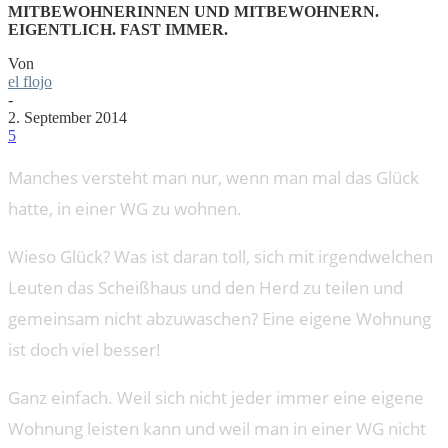
MITBEWOHNERINNEN UND MITBEWOHNERN.
EIGENTLICH. FAST IMMER.
Von
el flojo
-
2. September 2014
5
Manches versteht man nur, wenn man mal das Glück
hatte, in einer WG zu wohnen.
Wieso Glück? Was ist daran toll, sich mit irgendwelchen
Leuten das Scheißhaus und den Herd zu teilen und
gemeinsam nicht abzuwaschen? Eine eigene Wohnung
ist doch viel besser!
Ganz einfach. Weil sich nicht jeder immer eine eigene
Wohnung leisten kann und weil man in einer WG nicht