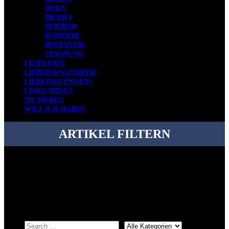
DOKU
DRAMA
HORROR
KOMÖDIE
ROMANTIK
SPANNUNG
LESESTOFF
LIEBLINGSGETRÖTE
LIEBLINGSTWEETS
LINKS+DINGS
SIE HÖREN
WILL ICH HABEN
ARTIKEL FILTERN
Bei über 5200 Artikeln im Blog muss man manchmal ein bisschen
systematischer suchen.
Einfach eine Kategorie markieren, ein passendes Schlagwort
auswählen und suchen lassen.