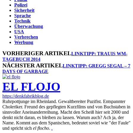
Polizei
Sicherheit
Sprache
Technik
Überwachung
USA
Verbrechen
Werbung
VORHERIGER ARTIKEL
LINKTIPP: TRAUIS WM-
TAGEBUCH 2014
NÄCHSTER ARTIKEL
LINKTIPP: GREGG SEGAL – 7
DAYS OF GARBAGE
EL FLOJO
https://denkfabrikblog.de
Ruhrpottjunge im Rheinland. Gewaltbereiter Pazifist. Entspannter
Choleriker. Freund des gepflegten Kurzfilms und von Buchstaben in
sinnvoller Aneinanderreihung. Macht den Scheiß hier seit 2000 und
denkt nicht daran, es bleiben zu lassen. Warum auch? Ach ja, der
Name. Kommt aus dem Spanischen, bedeutet soviel wie "der Faule"
und spricht sich
el flocho
.
.