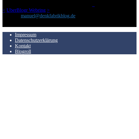
LinkTipps und gelegentlichen Kokolores hat.
_
<
UberBlogr Webring
>
Kontakt:
manuel@denkfabrikblog.de
AUCH HIER ZU FINDEN
Impressum
Datenschutzerklärung
Kontakt
Blogroll