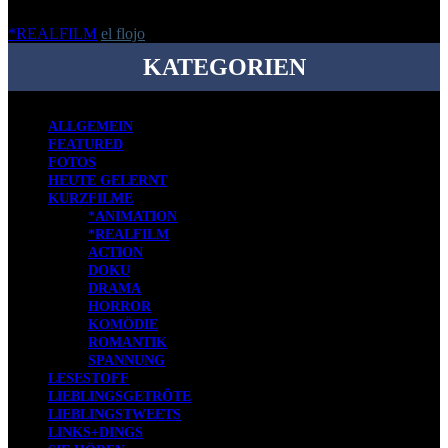
*REALFILM
el flojo
-
4. Februar 2015
KATEGORIEN
ALLGEMEIN
FEATURED
FOTOS
HEUTE GELERNT
KURZFILME
*ANIMATION
*REALFILM
ACTION
DOKU
DRAMA
HORROR
KOMÖDIE
ROMANTIK
SPANNUNG
LESESTOFF
LIEBLINGSGETRÖTE
LIEBLINGSTWEETS
LINKS+DINGS