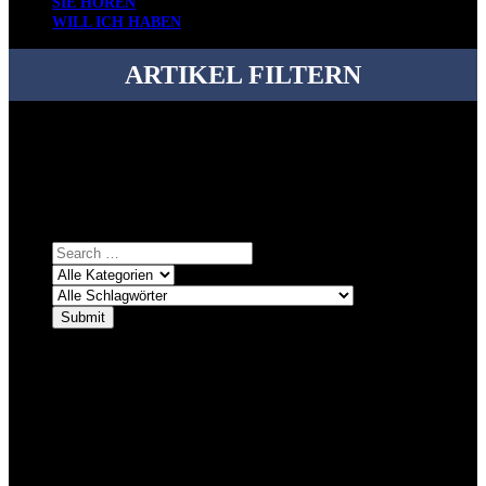
SIE HÖREN
WILL ICH HABEN
ARTIKEL FILTERN
Bei über 5200 Artikeln im Blog muss man manchmal ein bisschen
systematischer suchen.
Einfach eine Kategorie markieren, ein passendes Schlagwort
auswählen und suchen lassen.
ÜBER DENKFABRIKBLOG
Ursprünglich vor über 25 Jahren mal dazu gedacht, den ganzen im
Netz gefundenen Kram, den ich meinen Freunden immer per Mail
geschickt habe, an einem Ort zu bündeln, ist das hier mit der Zeit zu
einem Blog geworden, das man auf dem Schirm haben sollte, wenn
man Kurzfilme mag und auch drumherum nichts gegen Fotos,