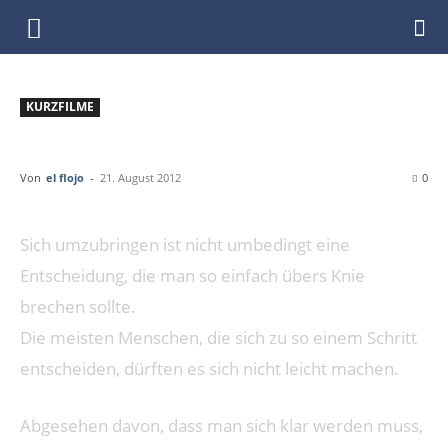
DenkfabrikBlog
KURZFILME
GUT IM ABGANG
Von
el flojo
-
21. August 2012
0
Sich umzubringen ist nicht umbedingt eine
Entscheidung, die man so einfach übers Knie
brechen sollte.
Die meisten Menschen, die sich zu so einem Schritt
entscheiden, dürften es sich nicht leicht machen.
Abgesehen davon, dass man sich klar werden muss,