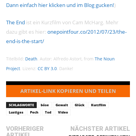
Dann einfach hier klicken und im Blog gucken!
)
The End
ist ein Kurzfilm von Cam McHarg. Mehr
dazu gibt es hier:
onepointfour.co/2012/07/23/the-
end-is-the-start/
Titelbild:
Death
. Autor: Alfredo Astort, from
The Noun
Project
. Lizenz:
CC BY 3.0
. Danke!
ARTIKEL-LINK KOPIEREN UND TEILEN
SCHLAGWORTE
böse
Gewalt
Glück
Kurzfilm
Lustiges
Pech
Tod
Video
VORHERIGER
NÄCHSTER ARTIKEL
ARTIKEL