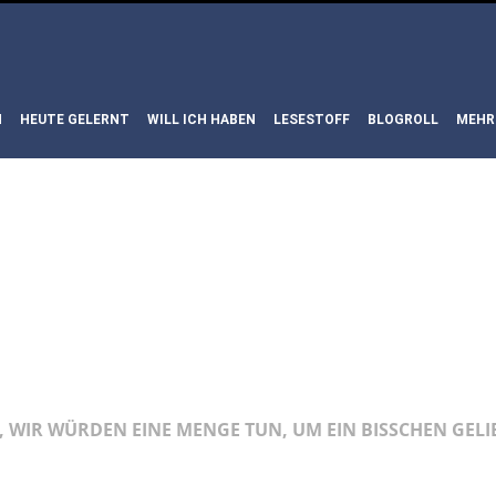
N
HEUTE GELERNT
WILL ICH HABEN
LESESTOFF
BLOGROLL
MEHR
 TOUS DES MON
ALLE MONSTER
, WIR WÜRDEN EINE MENGE TUN, UM EIN BISSCHEN GELI