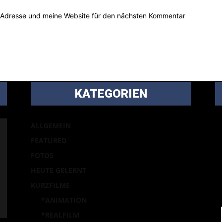
-Adresse und meine Website für den nächsten Kommentar
KATEGORIEN
B
ALLGEMEIN
m
FEATURED
Ei
FOTOS
p
HEUTE GELERNT
la
KURZFILME
*ANIMATION
*REALFILM