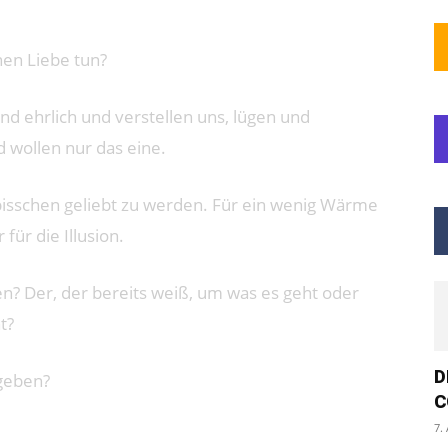
hen Liebe tun?
nd ehrlich und verstellen uns, lügen und
 wollen nur das eine.
bisschen geliebt zu werden. Für ein wenig Wärme
ür die Illusion.
en? Der, der bereits weiß, um was es geht oder
t?
D
 geben?
C
7.