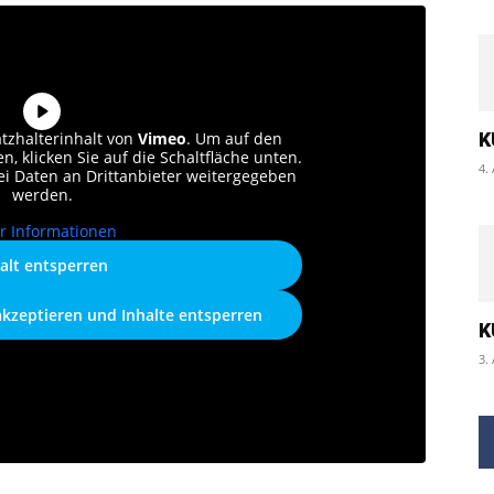
atzhalterinhalt von
Vimeo
. Um auf den
K
n, klicken Sie auf die Schaltfläche unten.
4.
bei Daten an Drittanbieter weitergegeben
werden.
r Informationen
alt entsperren
akzeptieren und Inhalte entsperren
K
3.