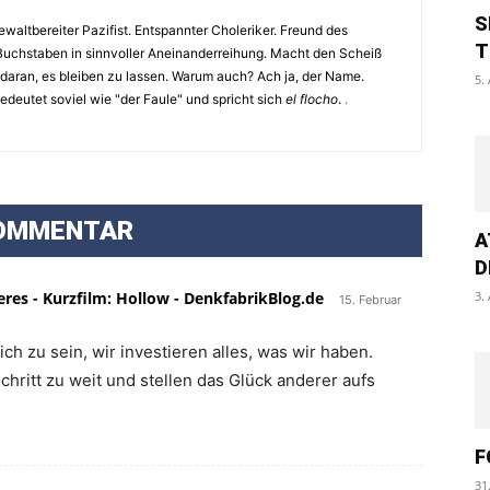
S
waltbereiter Pazifist. Entspannter Choleriker. Freund des
T
Buchstaben in sinnvoller Aneinanderreihung. Macht den Scheiß
 daran, es bleiben zu lassen. Warum auch? Ach ja, der Name.
5.
eutet soviel wie "der Faule" und spricht sich
el flocho
.
.
OMMENTAR
A
D
eres - Kurzfilm: Hollow - DenkfabrikBlog.de
3.
15. Februar
ch zu sein, wir investieren alles, was wir haben.
hritt zu weit und stellen das Glück anderer aufs
F
31