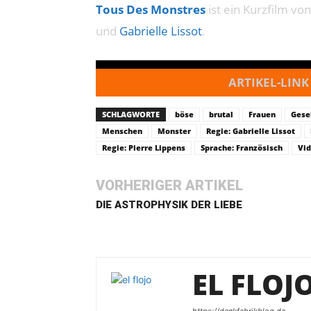
Tous Des Monstres
ist ein Kurzfilm vo
und
Gabrielle Lissot
.
ARTIKEL-LINK
SCHLAGWORTE
böse
brutal
Frauen
Gese
Menschen
Monster
Regie: Gabrielle Lissot
Regie: Pierre Lippens
Sprache: Französisch
Vi
VORHERIGER ARTIKEL
DIE ASTROPHYSIK DER LIEBE
EL FLOJ