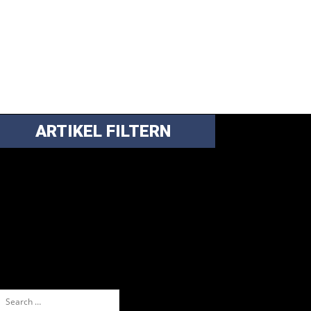
ARTIKEL FILTERN
ei über 5200 Artikeln im Blog muss man
anchmal ein bisschen systematischer suchen.
nfach eine Kategorie markieren, ein
assendes Schlagwort auswählen und suchen
ssen.