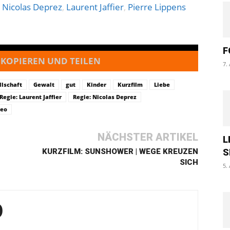
n
Nicolas Deprez
,
Laurent Jaffier
,
Pierre Lippens
F
 KOPIEREN UND TEILEN
7.
llschaft
Gewalt
gut
Kinder
Kurzfilm
Liebe
Regie: Laurent Jaffier
Regie: Nicolas Deprez
deo
NÄCHSTER ARTIKEL
L
KURZFILM: SUNSHOWER | WEGE KREUZEN
S
SICH
5.
O