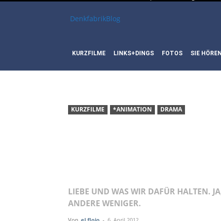
DenkfabrikBlog
KURZFILME
LINKS+DINGS
FOTOS
SIE HÖRE
KURZFILME
*ANIMATION
DRAMA
KURZFILM:
WIR SIND 
LIEBE UND WAS WIR DAFÜR HALTEN. JA
ANDERE WENIGER.
Von
el flojo
-
6. April 2012