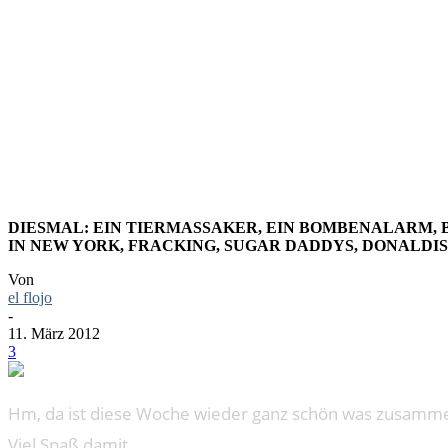
LESESTOF
DIESMAL: EIN TIERMASSAKER, EIN BOMBENALARM, B
N NEW YORK, FRACKING, SUGAR DADDYS, DONALDIS
Von
el flojo
-
11. März 2012
3
Hm, da ist diese Woche wieder ganz schön was zusa
Viel Spaß damit.