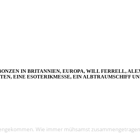
F – AUSGA
ONZEN IN BRITANNIEN, EUROPA, WILL FERRELL, ALEX
TEN, EINE ESOTERIKMESSE, EIN ALBTRAUMSCHIFF U
mmengekommen. Wie immer mühsamst zusammengetragen w