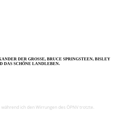
BE 9
ANDER DER GROSSE, BRUCE SPRINGSTEEN, BISLEY I
ND DAS SCHÖNE LANDLEBEN.
ährend ich den Wirrungen des ÖPNV trotzte.