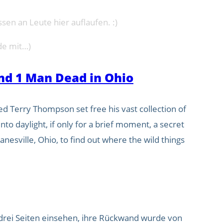
sen an Leute hier auflaufen. :)
de mit…)
and 1 Man Dead in Ohio
 Terry Thompson set free his vast collection of
to daylight, if only for a brief moment, a secret
anesville, Ohio, to find out where the wild things
drei Seiten einsehen, ihre Rückwand wurde von