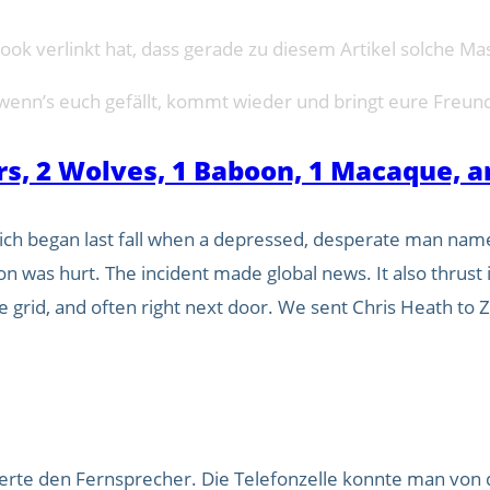
ook verlinkt hat, dass gerade zu diesem Artikel solche Mas
nn’s euch gefällt, kommt wieder und bringt eure Freun
gars, 2 Wolves, 1 Baboon, 1 Macaque, 
ch began last fall when a depressed, desperate man named
 was hurt. The incident made global news. It also thrust in
e grid, and often right next door. We sent Chris Heath to Z
erte den Fernsprecher. Die Telefonzelle konnte man von 