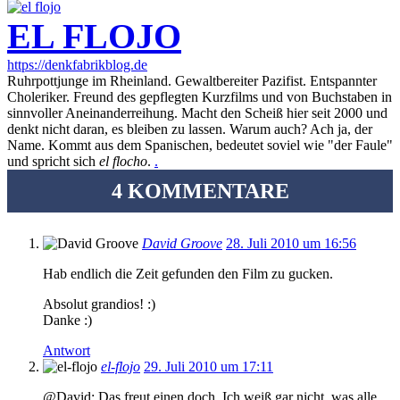
EL FLOJO
https://denkfabrikblog.de
Ruhrpottjunge im Rheinland. Gewaltbereiter Pazifist. Entspannter
Choleriker. Freund des gepflegten Kurzfilms und von Buchstaben in
sinnvoller Aneinanderreihung. Macht den Scheiß hier seit 2000 und
denkt nicht daran, es bleiben zu lassen. Warum auch? Ach ja, der
Name. Kommt aus dem Spanischen, bedeutet soviel wie "der Faule"
und spricht sich
el flocho
.
.
4 KOMMENTARE
David Groove
28. Juli 2010 um 16:56
Hab endlich die Zeit gefunden den Film zu gucken.
Absolut grandios! :)
Danke :)
Antwort
el-flojo
29. Juli 2010 um 17:11
@David: Das freut einen doch. Ich weiß gar nicht, was alle