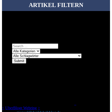
ARTIKEL FILTERN
Bei über 5200 Artikeln im Blog muss man manchmal ein bisschen
systematischer suchen.
Einfach eine Kategorie markieren, ein passendes Schlagwort
auswählen und suchen lassen.
ÜBER DENKFABRIKBLOG
Ursprünglich vor über 25 Jahren mal dazu gedacht, den ganzen im
Netz gefundenen Kram, den ich meinen Freunden immer per Mail
geschickt habe, an einem Ort zu bündeln, ist das hier mit der Zeit zu
einem Blog geworden, das man auf dem Schirm haben sollte, wenn
man Kurzfilme mag und auch drumherum nichts gegen Fotos,
LinkTipps und gelegentlichen Kokolores hat.
_
<
UberBlogr Webring
>