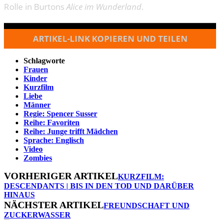
Rolle in Burtons
Alice im Wunderland
.
ARTIKEL-LINK KOPIEREN UND TEILEN
Schlagworte
Frauen
Kinder
Kurzfilm
Liebe
Männer
Regie: Spencer Susser
Reihe: Favoriten
Reihe: Junge trifft Mädchen
Sprache: Englisch
Video
Zombies
VORHERIGER ARTIKEL
KURZFILM:
DESCENDANTS | BIS IN DEN TOD UND DARÜBER
HINAUS
NÄCHSTER ARTIKEL
FREUNDSCHAFT UND
ZUCKERWASSER