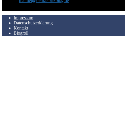
Kontakt:
manuel@denkfabrikblog.de
AUCH HIER ZU FINDEN
Impressum
Datenschutzerklärung
Kontakt
Blogroll