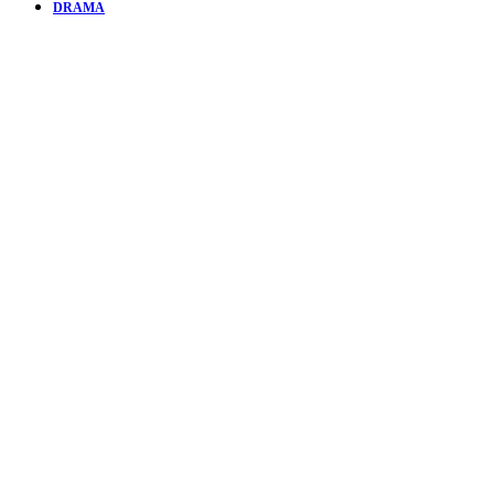
DRAMA
KURZFILM
I LOVE
SARAH
JANE | EIN
JUNGE
SCHWÄRM