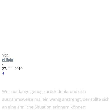
FÜR EIN
MÄDCHEN
Von
el flojo
-
27. Juli 2010
4
Wer nur lange genug zurück denkt und sich
ausnahmsweise mal ein wenig anstrengt, der sollte sich
an eine ähnliche Situation erinnern können: