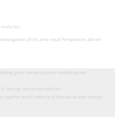
t mehr los.
orbeizugehen droht, eine neue Perspektive, die wir
mething good can evolve from something evil.
a clearing next to one another.
o together and it seems as if they would exist without