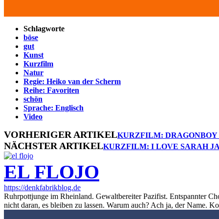
Schlagworte
böse
gut
Kunst
Kurzfilm
Natur
Regie: Heiko van der Scherm
Reihe: Favoriten
schön
Sprache: Englisch
Video
VORHERIGER ARTIKEL
KURZFILM: DRAGONBOY |
NÄCHSTER ARTIKEL
KURZFILM: I LOVE SARAH J
EL FLOJO
https://denkfabrikblog.de
Ruhrpottjunge im Rheinland. Gewaltbereiter Pazifist. Entspannter Ch
nicht daran, es bleiben zu lassen. Warum auch? Ach ja, der Name. K