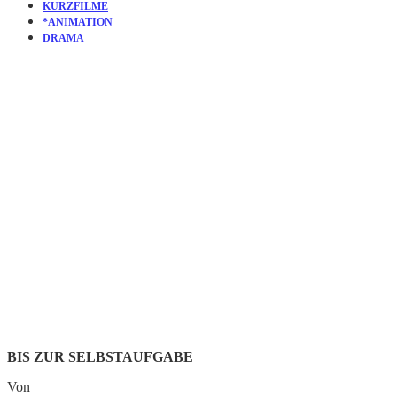
KURZFILME
*ANIMATION
DRAMA
KURZFILM:
IN DEN T
HINAUS
BIS ZUR SELBSTAUFGABE
Von