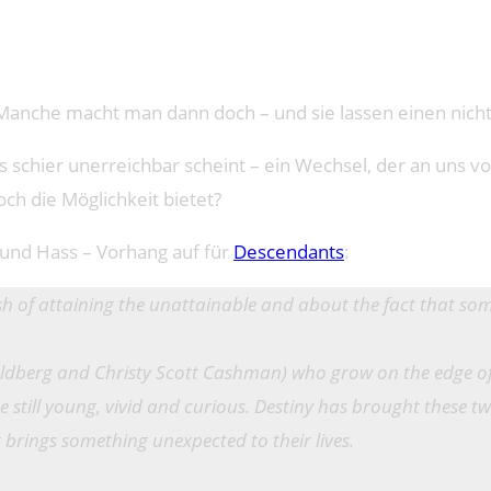
t. Manche macht man dann doch – und sie lassen einen nich
s schier unerreichbar scheint – ein Wechsel, der an uns v
ch die Möglichkeit bietet?
 und Hass – Vorhang auf für
Descendants
:
h of attaining the unattainable and about the fact that so
ldberg and Christy Scott Cashman) who grow on the edge of 
 still young, vivid and curious. Destiny has brought these tw
ng brings something unexpected to their lives.