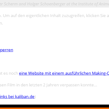
 der Scherm and Holger Schoenberger at the Institute of An
o
. Um auf den eigentlichen Inhalt zuzugreifen, klicken Sie a
n.
sperren
bt es noch
eine Website mit einem ausführlichen Making-
sen Film in den letzten 2 Jahren verpassen konnte…
inks bei kaliban.de
)