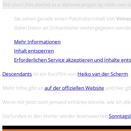
This short film started as a diploma project by Heiko van
Sie sehen gerade einen Platzhalterinhalt von
Vime
dabei Daten an Drittanbieter weitergegeben werde
Mehr Informationen
Inhalt entsperren
Erforderlichen Service akzeptieren und Inhalte ent
Descendants
ist ein Kurzfilm von
Heiko van der Scherm
.
Mehr Infos gibt es
auf der offiziellen Website
und hier gi
Wenn mir jetzt noch jemand erklären könnte, wie ich die
(Gefunden in den immer wieder lesenswerten
Sonntagsl