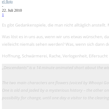
el flojo
-
22. Juli 2010
1
Es gibt Gedankenspiele, die man nicht alltäglich anstell
Was löst es in uns aus, wenn wir uns etwas wünschen, da
vielleicht niemals sehen werden? Was, wenn sich dann do
Hoffnung, Schwärmerei, Rache, Verlogenheit, Eifersucht
„Descendants“ is a 14 minute animated short about the wis
The two main characters are flowers (voiced by Whoopi Go
One is old and jaded by a mysterious history – the other one
possibility for change, until one day a visitor to the cleari