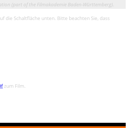
imation (part of the Filmakademie Baden-Württemberg).
uf die Schaltfläche unten. Bitte beachten Sie, dass
Of
zum Film.