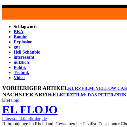
Schlagworte
BKA
Bombe
Explosion
gut
Heil Schäuble
interessant
nützlich
Politik
Technik
Video
VORHERIGER ARTIKEL
KURZFILM: YELLOW CA
NÄCHSTER ARTIKEL
KURZFILM: DAS PETER-PRIN
EL FLOJO
https://denkfabrikblog.de
Ruhrpottjunge im Rheinland. Gewaltbereiter Pazifist. Entspannter Ch