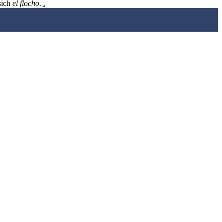
sich
el flocho
.
.