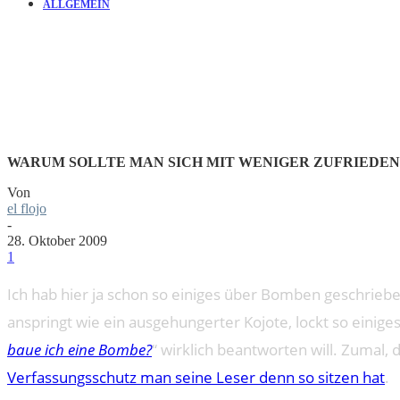
ALLGEMEIN
BOMBE? AMBO
WARUM SOLLTE MAN SICH MIT WENIGER ZUFRIEDEN
Von
el flojo
-
28. Oktober 2009
1
Ich hab hier ja schon so einiges über Bomben geschrieben
anspringt wie ein ausgehungerter Kojote, lockt so einig
baue ich eine Bombe?
“ wirklich beantworten will. Zumal,
Verfassungsschutz man seine Leser denn so sitzen hat
.