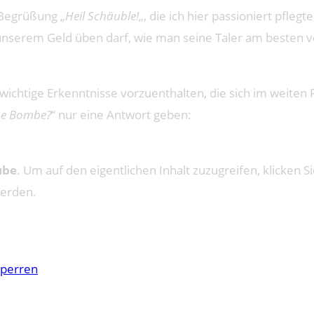
e Begrüßung „
Heil Schäuble!
„, die ich hier passioniert pfleg
unserem Geld üben darf, wie man seine Taler am besten v
n wichtige Erkenntnisse vorzuenthalten, die sich im weite
ine Bombe?
“ nur eine Antwort geben:
ube
. Um auf den eigentlichen Inhalt zuzugreifen, klicken Si
werden.
sperren