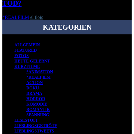
TOD?
*REALFILM
el flojo
-
2. Januar 2014
KATEGORIEN
ALLGEMEIN
FEATURED
FOTOS
HEUTE GELERNT
KURZFILME
*ANIMATION
*REALFILM
ACTION
DOKU
DRAMA
HORROR
KOMÖDIE
ROMANTIK
SPANNUNG
LESESTOFF
LIEBLINGSGETRÖTE
LIEBLINGSTWEETS