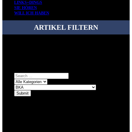
LINKS+DINGS
SIE HÖREN
WILL ICH HABEN
ARTIKEL FILTERN
Bei über 5200 Artikeln im Blog muss man manchmal ein bisschen
systematischer suchen.
Einfach eine Kategorie markieren, ein passendes Schlagwort
auswählen und suchen lassen.
ÜBER DENKFABRIKBLOG
Ursprünglich vor über 25 Jahren mal dazu gedacht, den ganzen im
Netz gefundenen Kram, den ich meinen Freunden immer per Mail
geschickt habe, an einem Ort zu bündeln, ist das hier mit der Zeit zu