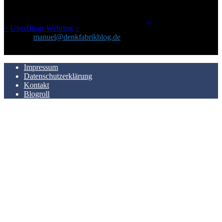
einem Blog geworden, das man auf dem Schirm haben sollte, wenn
man Kurzfilme mag und auch drumherum nichts gegen Fotos,
LinkTipps und gelegentlichen Kokolores hat.
_
<
UberBlogr Webring
>
Kontakt:
manuel@denkfabrikblog.de
AUCH HIER ZU FINDEN
Impressum
Datenschutzerklärung
Kontakt
Blogroll