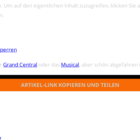
o
. Um auf den eigentlichen Inhalt zuzugreifen, klicken Sie a
n.
sperren
er
Grand Central
oder das
Musical
, aber schön abgefahren 
ARTIKEL-LINK KOPIEREN UND TEILEN
!