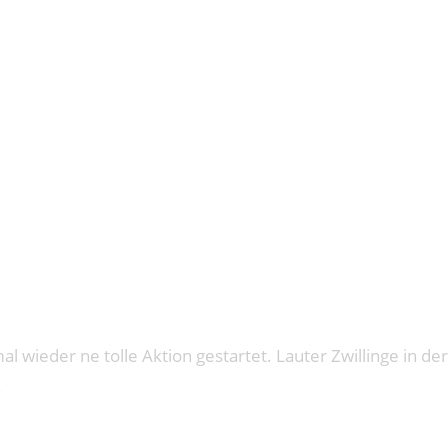
UMAN MIRROR 
l wieder ne tolle Aktion gestartet. Lauter Zwillinge in d
.