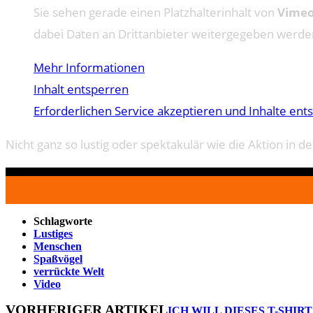
Sie sehen gerade einen Platzhalterinhalt von
Vime
dabei Daten an Drittanbieter weitergegeben werde
Mehr Informationen
Inhalt entsperren
Erforderlichen Service akzeptieren und Inhalte ent
Nicht ganz so lustig oder spektakulär wie die Aktion in d
Schlagworte
Lustiges
Menschen
Spaßvögel
verrückte Welt
Video
VORHERIGER ARTIKEL
ICH WILL DIESES T-SHIRT