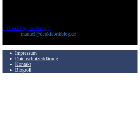
Netz gefundenen Kram, den ich meinen Freunden immer per Mail
geschickt habe, an einem Ort zu bündeln, ist das hier mit der Zeit zu
einem Blog geworden, das man auf dem Schirm haben sollte, wenn
man Kurzfilme mag und auch drumherum nichts gegen Fotos,
LinkTipps und gelegentlichen Kokolores hat.
_
<
UberBlogr Webring
>
Kontakt:
manuel@denkfabrikblog.de
AUCH HIER ZU FINDEN
Impressum
Datenschutzerklärung
Kontakt
Blogroll