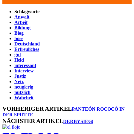
Schlagworte
Anwalt
Arbeit
Bildung
Blog
böse
Deutschland
Erfreuliches
gut
Held
interessant
Interview
Justiz
Netz
neugierig
nützlich
Wahrheit
VORHERIGER ARTIKEL
PANTEÓN ROCOCÓ IN
DER SPUTTE
NÄCHSTER ARTIKEL
DERBYSIEG!