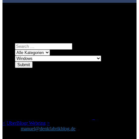
Bei über 5200 Artikeln im Blog muss man manchmal ein bisschen
systematischer suchen.
Einfach eine Kategorie markieren, ein passendes Schlagwort
auswählen und suchen lassen.
ÜBER DENKFABRIKBLOG
Ursprünglich vor über 25 Jahren mal dazu gedacht, den ganzen im
Netz gefundenen Kram, den ich meinen Freunden immer per Mail
geschickt habe, an einem Ort zu bündeln, ist das hier mit der Zeit zu
einem Blog geworden, das man auf dem Schirm haben sollte, wenn
man Kurzfilme mag und auch drumherum nichts gegen Fotos,
LinkTipps und gelegentlichen Kokolores hat.
_
<
UberBlogr Webring
>
Kontakt:
manuel@denkfabrikblog.de
AUCH HIER ZU FINDEN