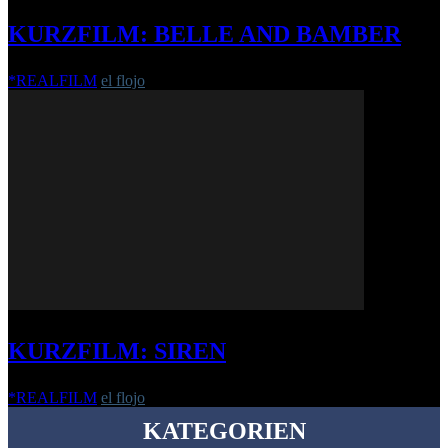
KURZFILM: BELLE AND BAMBER
*REALFILM
el flojo
-
23. März 2018
KURZFILM: SIREN
*REALFILM
el flojo
-
12. Oktober 2015
KATEGORIEN