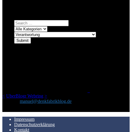
Einfach eine Kategorie markieren, ein passendes Schlagwort
auswählen und suchen lassen.
ÜBER DENKFABRIKBLOG
Ursprünglich vor über 25 Jahren mal dazu gedacht, den ganzen im
Netz gefundenen Kram, den ich meinen Freunden immer per Mail
geschickt habe, an einem Ort zu bündeln, ist das hier mit der Zeit zu
einem Blog geworden, das man auf dem Schirm haben sollte, wenn
man Kurzfilme mag und auch drumherum nichts gegen Fotos,
LinkTipps und gelegentlichen Kokolores hat.
_
<
UberBlogr Webring
>
Kontakt:
manuel@denkfabrikblog.de
AUCH HIER ZU FINDEN
Impressum
Datenschutzerklärung
Kontakt