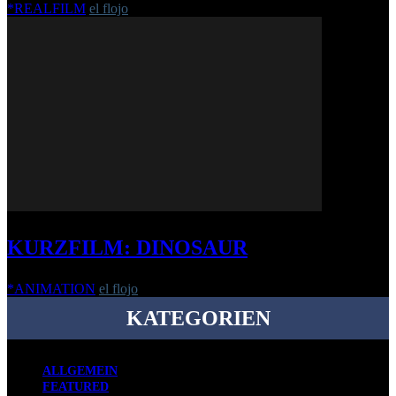
*REALFILM
el flojo
-
23. Juni 2017
KURZFILM: DINOSAUR
*ANIMATION
el flojo
-
9. Oktober 2015
KATEGORIEN
ALLGEMEIN
FEATURED