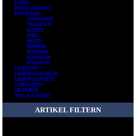
FOTOS
HEUTE GELERNT
KURZFILME
*ANIMATION
*REALFILM
ACTION
DOKU
DRAMA
HORROR
KOMÖDIE
ROMANTIK
SPANNUNG
LESESTOFF
LIEBLINGSGETRÖTE
LIEBLINGSTWEETS
LINKS+DINGS
SIE HÖREN
WILL ICH HABEN
ARTIKEL FILTERN
Bei über 5200 Artikeln im Blog muss man manchmal ein bisschen
systematischer suchen.