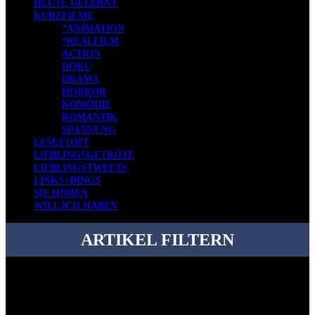
HEUTE GELERNT
KURZFILME
*ANIMATION
*REALFILM
ACTION
DOKU
DRAMA
HORROR
KOMÖDIE
ROMANTIK
SPANNUNG
LESESTOFF
LIEBLINGSGETRÖTE
LIEBLINGSTWEETS
LINKS+DINGS
SIE HÖREN
WILL ICH HABEN
ARTIKEL FILTERN
Bei über 5200 Artikeln im Blog muss man manchmal ein bisschen
systematischer suchen.