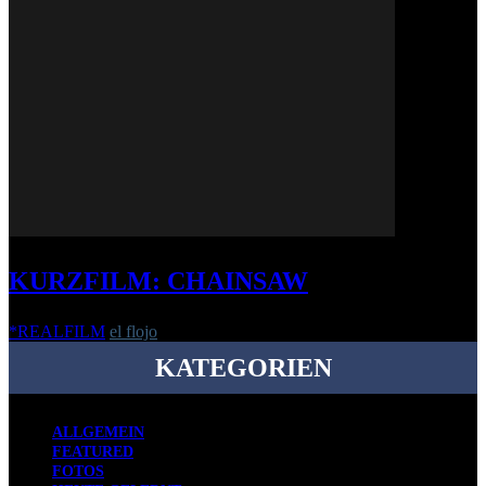
KURZFILM: CHAINSAW
*REALFILM
el flojo
-
21. Dezember 2015
KATEGORIEN
ALLGEMEIN
FEATURED
FOTOS