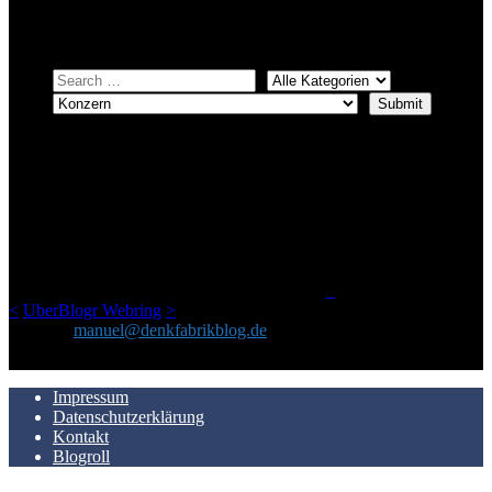
Einfach eine Kategorie markieren, ein passendes Schlagwort
auswählen und suchen lassen.
ÜBER DENKFABRIKBLOG
Ursprünglich vor über 25 Jahren mal dazu gedacht, den ganzen im
Netz gefundenen Kram, den ich meinen Freunden immer per Mail
geschickt habe, an einem Ort zu bündeln, ist das hier mit der Zeit zu
einem Blog geworden, das man auf dem Schirm haben sollte, wenn
man Kurzfilme mag und auch drumherum nichts gegen Fotos,
LinkTipps und gelegentlichen Kokolores hat.
_
<
UberBlogr Webring
>
Kontakt:
manuel@denkfabrikblog.de
AUCH HIER ZU FINDEN
Impressum
Datenschutzerklärung
Kontakt
Blogroll