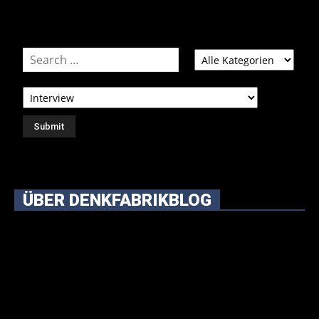
ÜBER DENKFABRIKBLOG
Ursprünglich vor über 25 Jahren mal dazu gedacht, den
ganzen im Netz gefundenen Kram, den ich meinen Freunden
immer per Mail geschickt habe, an einem Ort zu bündeln, ist
das hier mit der Zeit zu einem Blog geworden, das man auf
dem Schirm haben sollte, wenn man Kurzfilme mag und auch
drumherum nichts gegen Fotos, LinkTipps und gelegentlichen