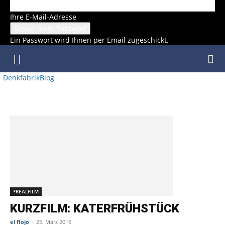
Ihre E-Mail-Adresse
Ein Passwort wird Ihnen per Email zugeschickt.
DenkfabrikBlog
SCHLAGWORT: INTERVIEW
*REALFILM
KURZFILM: KATERFRÜHSTÜCK
el flojo
-
25. März 2016