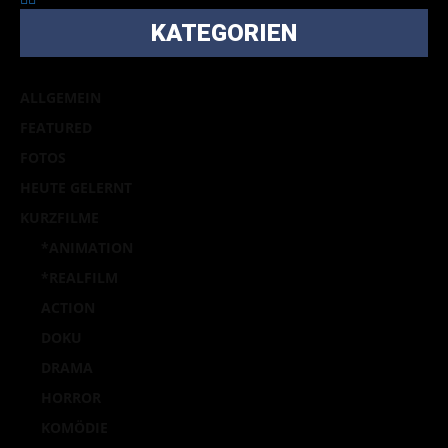
KATEGORIEN
ALLGEMEIN
FEATURED
FOTOS
HEUTE GELERNT
KURZFILME
*ANIMATION
*REALFILM
ACTION
DOKU
DRAMA
HORROR
KOMÖDIE