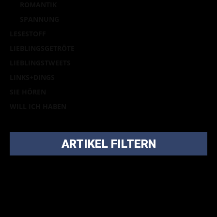
ROMANTIK
SPANNUNG
LESESTOFF
LIEBLINGSGETRÖTE
LIEBLINGSTWEETS
LINKS+DINGS
SIE HÖREN
WILL ICH HABEN
ARTIKEL FILTERN
Bei über 5200 Artikeln im Blog muss man manchmal ein
bisschen systematischer suchen.
Einfach eine Kategorie markieren, ein passendes Schlagwort
auswählen und suchen lassen.