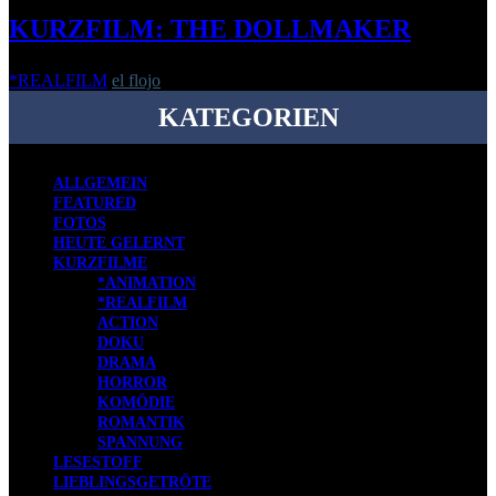
KURZFILM: THE DOLLMAKER
*REALFILM
el flojo
-
11. Dezember 2018
KATEGORIEN
ALLGEMEIN
FEATURED
FOTOS
HEUTE GELERNT
KURZFILME
*ANIMATION
*REALFILM
ACTION
DOKU
DRAMA
HORROR
KOMÖDIE
ROMANTIK
SPANNUNG
LESESTOFF
LIEBLINGSGETRÖTE