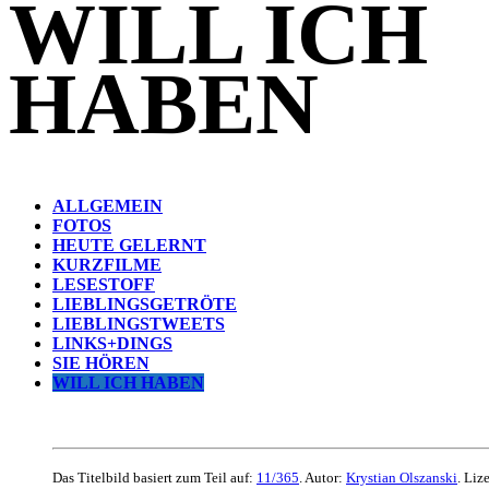
WILL ICH
HABEN
ALLGEMEIN
FOTOS
HEUTE GELERNT
KURZFILME
LESESTOFF
LIEBLINGSGETRÖTE
LIEBLINGSTWEETS
LINKS+DINGS
SIE HÖREN
WILL ICH HABEN
Das Titelbild basiert zum Teil auf:
11/365
. Autor:
Krystian Olszanski
. Liz