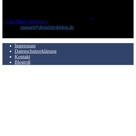
einem Blog geworden, das man auf dem Schirm haben sollte, wenn
man Kurzfilme mag und auch drumherum nichts gegen Fotos,
LinkTipps und gelegentlichen Kokolores hat.
_
<
UberBlogr Webring
>
Kontakt:
manuel@denkfabrikblog.de
AUCH HIER ZU FINDEN
Impressum
Datenschutzerklärung
Kontakt
Blogroll