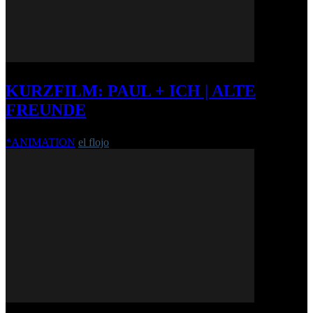
KURZFILM: PAUL + ICH | ALTE
FREUNDE
*ANIMATION
el flojo
-
6. Dezember 2011