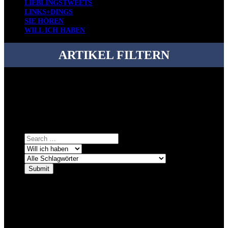
LIEBLINGSTWEETS
LINKS+DINGS
SIE HÖREN
WILL ICH HABEN
ARTIKEL FILTERN
Bei über 5200 Artikeln im Blog muss man manchmal ein bisschen
systematischer suchen.
Einfach eine Kategorie markieren, ein passendes Schlagwort
auswählen und suchen lassen.
ÜBER DENKFABRIKBLOG
Ursprünglich vor über 25 Jahren mal dazu gedacht, den ganzen im
Netz gefundenen Kram, den ich meinen Freunden immer per Mail
geschickt habe, an einem Ort zu bündeln, ist das hier mit der Zeit zu