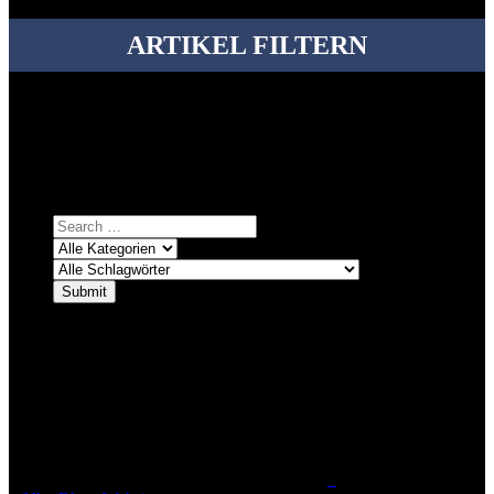
ARTIKEL FILTERN
Bei über 5200 Artikeln im Blog muss man manchmal ein bisschen
systematischer suchen.
Einfach eine Kategorie markieren, ein passendes Schlagwort
auswählen und suchen lassen.
ÜBER DENKFABRIKBLOG
Ursprünglich vor über 25 Jahren mal dazu gedacht, den ganzen im
Netz gefundenen Kram, den ich meinen Freunden immer per Mail
geschickt habe, an einem Ort zu bündeln, ist das hier mit der Zeit zu
einem Blog geworden, das man auf dem Schirm haben sollte, wenn
man Kurzfilme mag und auch drumherum nichts gegen Fotos,
LinkTipps und gelegentlichen Kokolores hat.
_