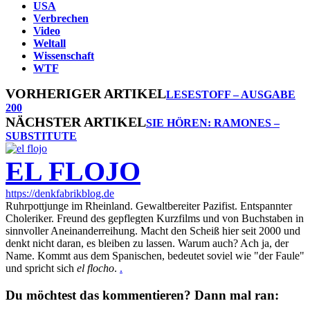
USA
Verbrechen
Video
Weltall
Wissenschaft
WTF
VORHERIGER ARTIKEL
LESESTOFF – AUSGABE
200
NÄCHSTER ARTIKEL
SIE HÖREN: RAMONES –
SUBSTITUTE
EL FLOJO
https://denkfabrikblog.de
Ruhrpottjunge im Rheinland. Gewaltbereiter Pazifist. Entspannter
Choleriker. Freund des gepflegten Kurzfilms und von Buchstaben in
sinnvoller Aneinanderreihung. Macht den Scheiß hier seit 2000 und
denkt nicht daran, es bleiben zu lassen. Warum auch? Ach ja, der
Name. Kommt aus dem Spanischen, bedeutet soviel wie "der Faule"
und spricht sich
el flocho
.
.
Du möchtest das kommentieren? Dann mal ran: