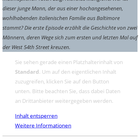
dieser junge Mann, der aus einer hochangesehenen,
wohlhabenden italienischen Familie aus Baltimore
stammt? Die erste Episode erzählt die Geschichte von zwei
Männern, deren Wege sich zum ersten und letzten Mal auf
der West 54th Street kreuzen.
Sie sehen gerade einen Platzhalterinhalt von
Standard
. Um auf den eigentlichen Inhalt
zuzugreifen, klicken Sie auf den Button
unten. Bitte beachten Sie, dass dabei Daten
an Drittanbieter weitergegeben werden.
Inhalt entsperren
Weitere Informationen