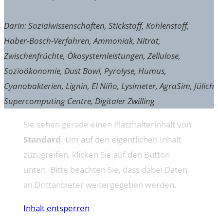
Darin: Sozialwissenschaften, Stickstoff, Kohlenstoff,
Haber-Bosch-Verfahren, Ammoniak, Nitrat,
Zwischenfrüchte, Ökosystemleistungen, Zellulose,
Sozioökonomie, Dust Bowl, Pyrolyse, Humus,
Cyanobakterien, Lignin, El Niño, Lysimeter, AgraSim, Jülich
Supercomputing Centre, Digitaler Zwilling
Sie sehen gerade einen Platzhalterinhalt von
Standard
. Um auf den eigentlichen Inhalt
zuzugreifen, klicken Sie auf den Button
unten. Bitte beachten Sie, dass dabei Daten
an Drittanbieter weitergegeben werden.
Inhalt entsperren