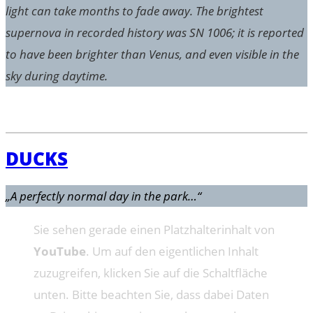
light can take months to fade away. The brightest
supernova in recorded history was SN 1006; it is reported
to have been brighter than Venus, and even visible in the
sky during daytime.
DUCKS
„A perfectly normal day in the park…“
Sie sehen gerade einen Platzhalterinhalt von
YouTube
. Um auf den eigentlichen Inhalt
zuzugreifen, klicken Sie auf die Schaltfläche
unten. Bitte beachten Sie, dass dabei Daten