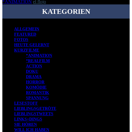
*ANIMATION
el flojo
-
6. September 2019
KATEGORIEN
ALLGEMEIN
FEATURED
FOTOS
HEUTE GELERNT
KURZFILME
*ANIMATION
*REALFILM
ACTION
DOKU
DRAMA
HORROR
KOMÖDIE
ROMANTIK
SPANNUNG
LESESTOFF
LIEBLINGSGETRÖTE
LIEBLINGSTWEETS
LINKS+DINGS
SIE HÖREN
WILL ICH HABEN