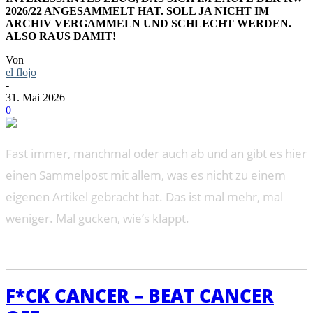
2026/22 ANGESAMMELT HAT. SOLL JA NICHT IM
ARCHIV VERGAMMELN UND SCHLECHT WERDEN.
ALSO RAUS DAMIT!
Von
el flojo
-
31. Mai 2026
0
Fast immer, manchmal oder auch ab und an gibt es hier
einen Sammelpost mit allem, was es nicht zu einem
eigenen Artikel gebracht hat. Das ist mal mehr, mal
weniger. Mal gucken, wie’s klappt.
F*CK CANCER – BEAT CANCER