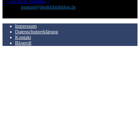
<
UberBlogr Webring
>
Kontakt:
manuel@denkfabrikblog.de
AUCH HIER ZU FINDEN
Impressum
Datenschutzerklärung
Kontakt
Blogroll