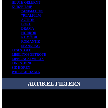
HEUTE GELERNT
KURZFILME
*ANIMATION
*REALFILM
ACTION
DOKU
DRAMA
HORROR
KOMÖDIE
ROMANTIK
SPANNUNG
LESESTOFF
LIEBLINGSGETRÖTE
LIEBLINGSTWEETS
LINKS+DINGS
SIE HÖREN
WILL ICH HABEN
ARTIKEL FILTERN
Bei über 5200 Artikeln im Blog muss man manchmal ein bisschen
systematischer suchen.