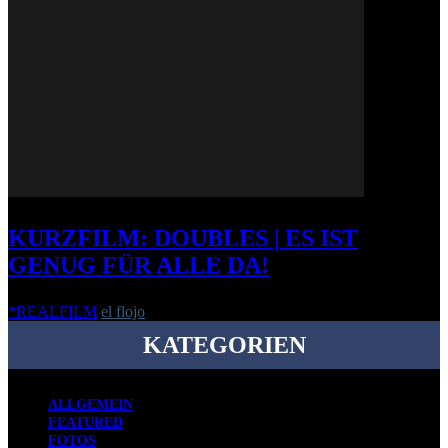
KURZFILM: DOUBLES | ES IST
GENUG FÜR ALLE DA!
*REALFILM
el flojo
-
21. November 2014
KATEGORIEN
ALLGEMEIN
FEATURED
FOTOS