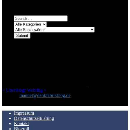
Einfach eine Kategorie markieren, ein passendes Schlagwort
auswählen und suchen lassen.
ÜBER DENKFABRIKBLOG
Ursprünglich vor über 25 Jahren mal dazu gedacht, den ganzen im
Netz gefundenen Kram, den ich meinen Freunden immer per Mail
geschickt habe, an einem Ort zu bündeln, ist das hier mit der Zeit zu
einem Blog geworden, das man auf dem Schirm haben sollte, wenn
man Kurzfilme mag und auch drumherum nichts gegen Fotos,
LinkTipps und gelegentlichen Kokolores hat.
_
<
UberBlogr Webring
>
Kontakt:
manuel@denkfabrikblog.de
AUCH HIER ZU FINDEN
Impressum
Datenschutzerklärung
Kontakt
Blogroll