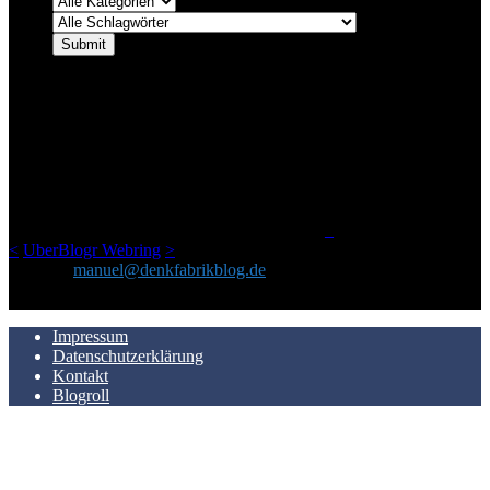
ÜBER DENKFABRIKBLOG
Ursprünglich vor über 25 Jahren mal dazu gedacht, den ganzen im
Netz gefundenen Kram, den ich meinen Freunden immer per Mail
geschickt habe, an einem Ort zu bündeln, ist das hier mit der Zeit zu
einem Blog geworden, das man auf dem Schirm haben sollte, wenn
man Kurzfilme mag und auch drumherum nichts gegen Fotos,
LinkTipps und gelegentlichen Kokolores hat.
_
<
UberBlogr Webring
>
Kontakt:
manuel@denkfabrikblog.de
AUCH HIER ZU FINDEN
Impressum
Datenschutzerklärung
Kontakt
Blogroll