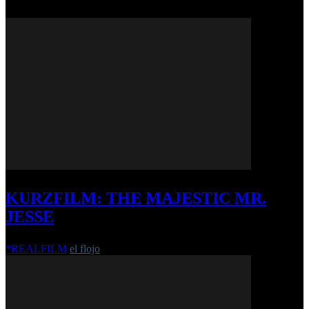
KURZFILM: THE MAJESTIC MR.
JESSE
*REALFILM
el flojo
-
18. Mai 2017