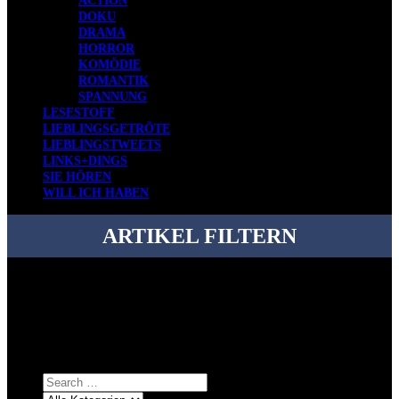
ACTION
DOKU
DRAMA
HORROR
KOMÖDIE
ROMANTIK
SPANNUNG
LESESTOFF
LIEBLINGSGETRÖTE
LIEBLINGSTWEETS
LINKS+DINGS
SIE HÖREN
WILL ICH HABEN
ARTIKEL FILTERN
Bei über 5200 Artikeln im Blog muss man manchmal ein bisschen
systematischer suchen.
Einfach eine Kategorie markieren, ein passendes Schlagwort
auswählen und suchen lassen.