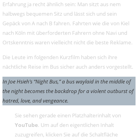
Erfahrung ja recht ähnlich sein: Man sitzt aus nem
halbwegs bequemen Sitz und lässt sich und sein
Gepäck von A nach B fahren. Fahrten wie die von Kiel
nach Köln mit überforderten Fahrern ohne Navi und
Ortskenntnis waren vielleicht nicht die beste Reklame.
Die Leute im folgenden Kurzfilm haben sich ihre
nächtliche Reise im Bus sicher auch anders vorgestellt.
In Joe Hsieh’s “Night Bus,” a bus waylaid in the middle of
the night becomes the backdrop for a violent outburst of
hatred, love, and vengeance.
Sie sehen gerade einen Platzhalterinhalt von
YouTube
. Um auf den eigentlichen Inhalt
zuzugreifen, klicken Sie auf die Schaltfläche