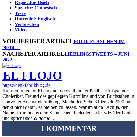
Regie: Joe Hsieh
Sprache: Chinesisch
Tiere
Untertitel: Englisch
Verbrechen
Video
VORHERIGER ARTIKEL
FOTO: FLASCHEN IM
NEBEL
NÄCHSTER ARTIKEL
LIEBLINGSTWEETS – JUNI
2022
EL FLOJO
https://denkfabrikblog.de
Ruhrpottjunge im Rheinland. Gewaltbereiter Pazifist. Entspannter
Choleriker. Freund des gepflegten Kurzfilms und von Buchstaben in
sinnvoller Aneinanderreihung. Macht den Scheiß hier seit 2000 und
denkt nicht daran, es bleiben zu lassen. Warum auch? Ach ja, der
Name. Kommt aus dem Spanischen, bedeutet soviel wie "der Faule"
und spricht sich
el flocho
.
.
1 KOMMENTAR