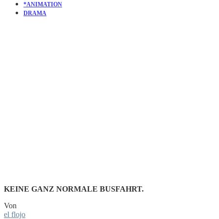
*ANIMATION
DRAMA
KURZFILM
NIGHT
BUS
KEINE GANZ NORMALE BUSFAHRT.
Von
el flojo