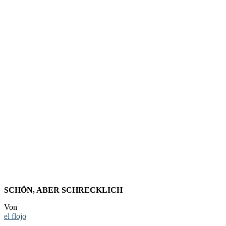
FOTO:
ZENTRALF
IN
MÜNSTER
SCHÖN, ABER SCHRECKLICH
Von
el flojo
-