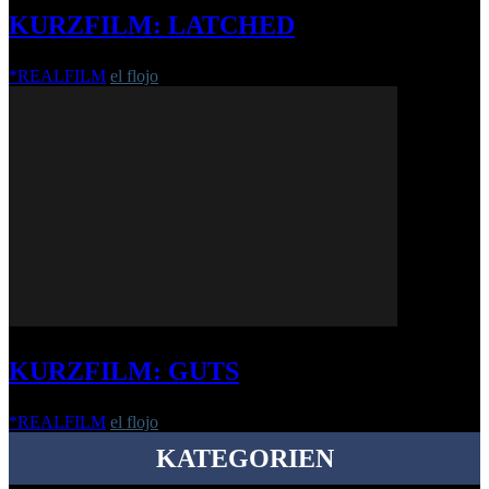
KURZFILM: LATCHED
*REALFILM
el flojo
-
3. Dezember 2018
KURZFILM: GUTS
*REALFILM
el flojo
-
26. Januar 2023
KATEGORIEN