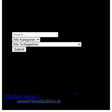
Bei über 5200 Artikeln im Blog muss man manchmal ein bisschen
systematischer suchen.
Einfach eine Kategorie markieren, ein passendes Schlagwort
auswählen und suchen lassen.
ÜBER DENKFABRIKBLOG
Ursprünglich vor über 25 Jahren mal dazu gedacht, den ganzen im
Netz gefundenen Kram, den ich meinen Freunden immer per Mail
geschickt habe, an einem Ort zu bündeln, ist das hier mit der Zeit zu
einem Blog geworden, das man auf dem Schirm haben sollte, wenn
man Kurzfilme mag und auch drumherum nichts gegen Fotos,
LinkTipps und gelegentlichen Kokolores hat.
_
<
UberBlogr Webring
>
Kontakt:
manuel@denkfabrikblog.de
AUCH HIER ZU FINDEN