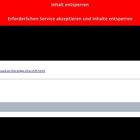
Inhalt entsperren
Erforderlichen Service akzeptieren und Inhalte entsperren
oad-at-the-edge-of-a-cliff.html
)