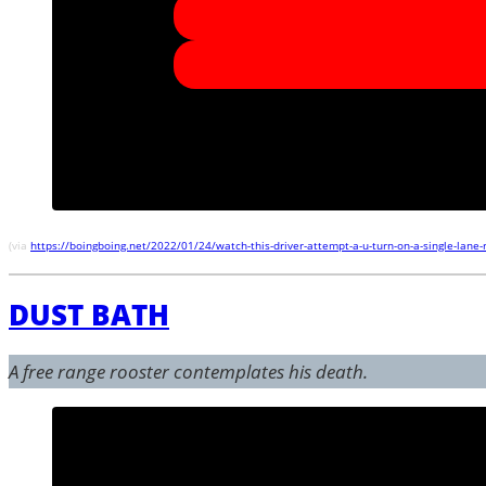
(via
https://boingboing.net/2022/01/24/watch-this-driver-attempt-a-u-turn-on-a-single-lane-r
DUST BATH
A free range rooster contemplates his death.