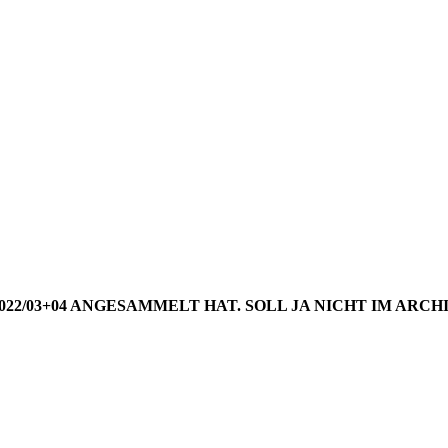
NGS AUS 
WOCHE 20
2022/03+04 ANGESAMMELT HAT. SOLL JA NICHT IM A