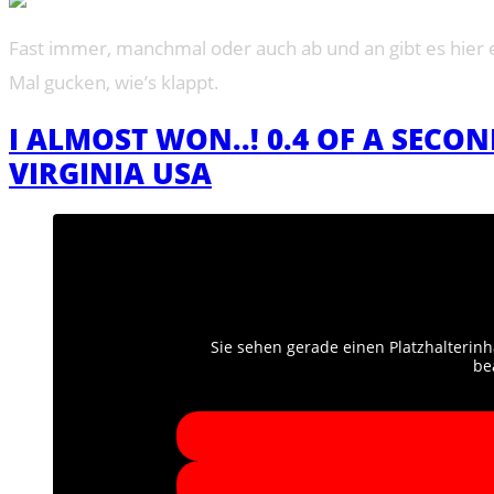
Fast immer, manchmal oder auch ab und an gibt es hier e
Mal gucken, wie’s klappt.
I ALMOST WON..! 0.4 OF A SECO
VIRGINIA USA
Sie sehen gerade einen Platzhalterinh
be