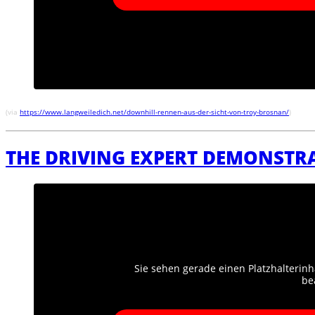
(via
https://www.langweiledich.net/downhill-rennen-aus-der-sicht-von-troy-brosnan/
)
THE DRIVING EXPERT DEMONSTR
Sie sehen gerade einen Platzhalterinh
be