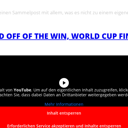
inen Sammelpost mit allem, was es nicht zu einem eigenen
ND OFF OF THE WIN, WORLD CUP 
alt von
YouTube
. Um auf den eigentlichen Inhalt zuzugreifen, klick
achten Sie, dass dabei Daten an Drittanbieter weitergegeben werd
Mehr Informationen
Inhalt entsperren
Erforderlichen Service akzeptieren und Inhalte entsperren