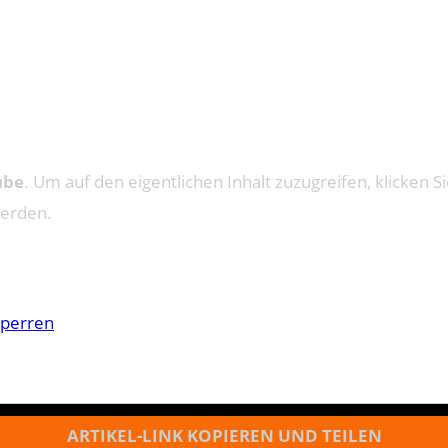
ube
. Um auf den eigentlichen Inhalt zuzugreifen, klicken Si
werden.
sperren
ARTIKEL-LINK KOPIEREN UND TEILEN