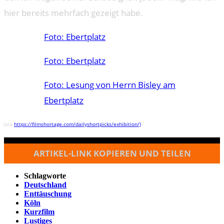
hier bereits mehrfach gezeigt habe.
Foto: Ebertplatz
Foto: Ebertplatz
Foto: Lesung von Herrn Bisley am
Ebertplatz
(via
https://filmshortage.com/dailyshortpicks/exhibition/)
ARTIKEL-LINK KOPIEREN UND TEILEN
Schlagworte
Deutschland
Enttäuschung
Köln
Kurzfilm
Lustiges