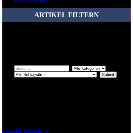
WILL ICH HABEN
ARTIKEL FILTERN
Bei über 5200 Artikeln im Blog muss man manchmal ein bisschen
systematischer suchen.
Einfach eine Kategorie markieren, ein passendes Schlagwort
auswählen und suchen lassen.
ÜBER DENKFABRIKBLOG
Ursprünglich vor über 25 Jahren mal dazu gedacht, den ganzen im
Netz gefundenen Kram, den ich meinen Freunden immer per Mail
geschickt habe, an einem Ort zu bündeln, ist das hier mit der Zeit zu
einem Blog geworden, das man auf dem Schirm haben sollte, wenn
man Kurzfilme mag und auch drumherum nichts gegen Fotos,
LinkTipps und gelegentlichen Kokolores hat.
_
<
UberBlogr Webring
>