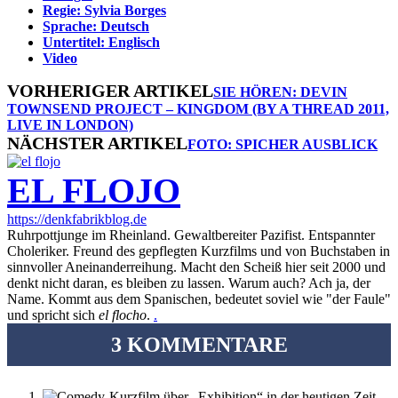
Regie: Sylvia Borges
Sprache: Deutsch
Untertitel: Englisch
Video
VORHERIGER ARTIKEL
SIE HÖREN: DEVIN
TOWNSEND PROJECT – KINGDOM (BY A THREAD 2011,
LIVE IN LONDON)
NÄCHSTER ARTIKEL
FOTO: SPICHER AUSBLICK
EL FLOJO
https://denkfabrikblog.de
Ruhrpottjunge im Rheinland. Gewaltbereiter Pazifist. Entspannter
Choleriker. Freund des gepflegten Kurzfilms und von Buchstaben in
sinnvoller Aneinanderreihung. Macht den Scheiß hier seit 2000 und
denkt nicht daran, es bleiben zu lassen. Warum auch? Ach ja, der
Name. Kommt aus dem Spanischen, bedeutet soviel wie "der Faule"
und spricht sich
el flocho
.
.
3 KOMMENTARE