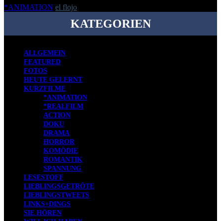
*ANIMATION
el flojo
-
18. Februar 2014
KATEGORIEN
ALLGEMEIN
FEATURED
FOTOS
HEUTE GELERNT
KURZFILME
*ANIMATION
*REALFILM
ACTION
DOKU
DRAMA
HORROR
KOMÖDIE
ROMANTIK
SPANNUNG
LESESTOFF
LIEBLINGSGETRÖTE
LIEBLINGSTWEETS
LINKS+DINGS
SIE HÖREN