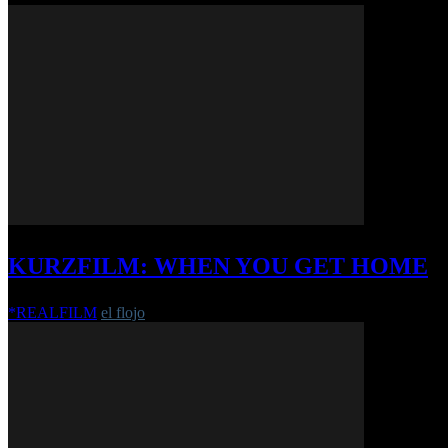
KURZFILM: WHEN YOU GET HOME
*REALFILM
el flojo
-
9. Oktober 2017