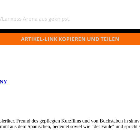
 /Lanxess Arena aus geknipst.
ARTIKEL-LINK KOPIEREN UND TEILEN
NNY
oleriker. Freund des gepflegten Kurzfilms und von Buchstaben in sinnv
ommt aus dem Spanischen, bedeutet soviel wie "der Faule" und spricht 