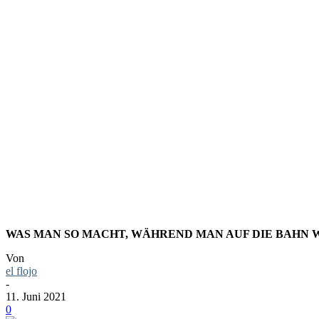
FOTO: KÖ
DIE CONST
ESEHEN
WAS MAN SO MACHT, WÄHREND MAN AUF DIE BAHN 
Von
el flojo
-
11. Juni 2021
0