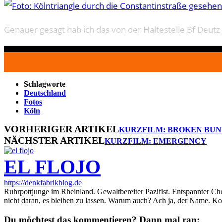
Genauer gesagt hab ich das von der Haltestelle Bf Deutz
Schlagworte
Deutschland
Fotos
Köln
VORHERIGER ARTIKEL
KURZFILM: BROKEN BU
NÄCHSTER ARTIKEL
KURZFILM: EMERGENCY
EL FLOJO
https://denkfabrikblog.de
Ruhrpottjunge im Rheinland. Gewaltbereiter Pazifist. Entspannter Ch
nicht daran, es bleiben zu lassen. Warum auch? Ach ja, der Name. K
Du möchtest das kommentieren? Dann mal ran: