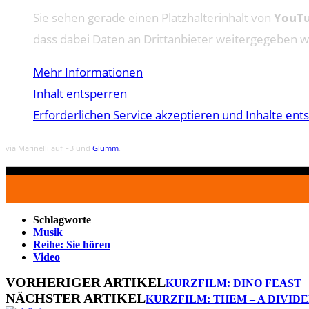
Sie sehen gerade einen Platzhalterinhalt von
YouT
dass dabei Daten an Drittanbieter weitergegeben 
Mehr Informationen
Inhalt entsperren
Erforderlichen Service akzeptieren und Inhalte ent
via Marinelli auf FB und
Glumm
.
Schlagworte
Musik
Reihe: Sie hören
Video
VORHERIGER ARTIKEL
KURZFILM: DINO FEAST
NÄCHSTER ARTIKEL
KURZFILM: THEM – A DIVID