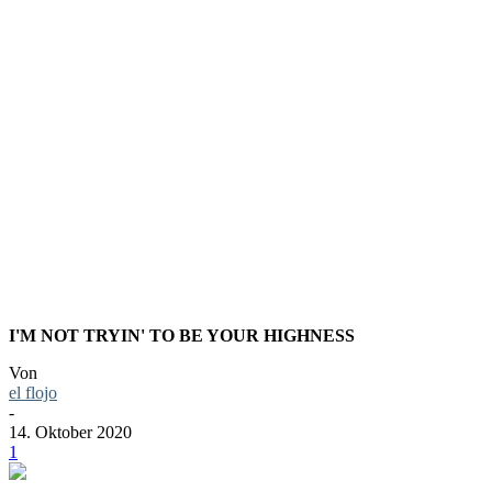
SIE HÖRE
NOTHING
I'M NOT TRYIN' TO BE YOUR HIGHNESS
Von
el flojo
-
14. Oktober 2020
1