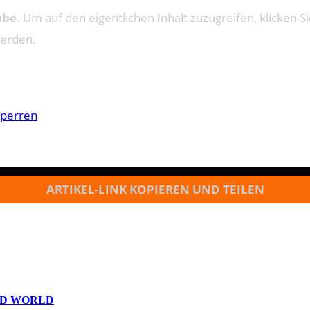
ube
. Um auf den eigentlichen Inhalt zuzugreifen, klicken Si
werden.
sperren
ARTIKEL-LINK KOPIEREN UND TEILEN
ED WORLD