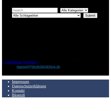
ÜBER DENKFABRIKBLOG
Ursprünglich vor über 25 Jahren mal dazu gedacht, den ganzen im
Netz gefundenen Kram, den ich meinen Freunden immer per Mail
geschickt habe, an einem Ort zu bündeln, ist das hier mit der Zeit zu
einem Blog geworden, das man auf dem Schirm haben sollte, wenn
man Kurzfilme mag und auch drumherum nichts gegen Fotos,
LinkTipps und gelegentlichen Kokolores hat.
_
<
UberBlogr Webring
>
Kontakt:
manuel@denkfabrikblog.de
AUCH HIER ZU FINDEN
Impressum
Datenschutzerklärung
Kontakt
Blogroll