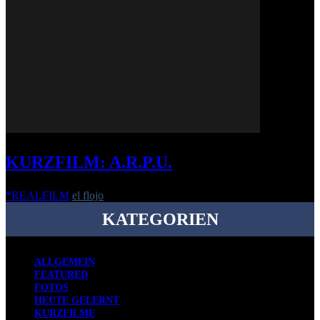
KURZFILM: A.R.P.U.
*REALFILM
el flojo
-
20. September 2022
KATEGORIEN
ALLGEMEIN
FEATURED
FOTOS
HEUTE GELERNT
KURZFILME