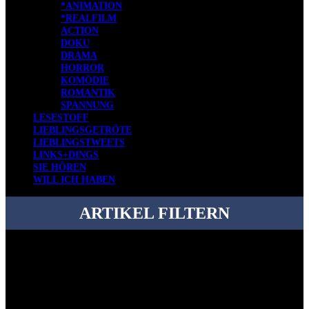
*ANIMATION
*REALFILM
ACTION
DOKU
DRAMA
HORROR
KOMÖDIE
ROMANTIK
SPANNUNG
LESESTOFF
LIEBLINGSGETRÖTE
LIEBLINGSTWEETS
LINKS+DINGS
SIE HÖREN
WILL ICH HABEN
ARTIKEL FILTERN
Bei über 5200 Artikeln im Blog muss man manchmal ein bisschen
systematischer suchen.
Einfach eine Kategorie markieren, ein passendes Schlagwort
auswählen und suchen lassen.