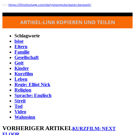
(via
https://filmshortage.com/dailyshortpicks/water-beneath/
)
ARTIKEL-LINK KOPIEREN UND TEILEN
Schlagworte
böse
Eltern
Familie
Gesellschaft
Gott
Kinder
Kurzfilm
Leben
Regie: Elliot Nick
Religion
Sprache: Englisch
Streit
Tod
Video
Wahnsinn
VORHERIGER ARTIKEL
KURZFILM: NEXT
FLOOR