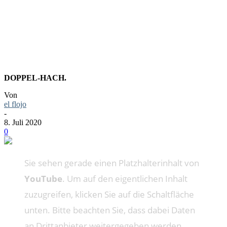
THEME
DOPPEL-HACH.
Von
el flojo
-
8. Juli 2020
0
Sie sehen gerade einen Platzhalterinhalt von
YouTube
. Um auf den eigentlichen Inhalt
zuzugreifen, klicken Sie auf die Schaltfläche
unten. Bitte beachten Sie, dass dabei Daten
an Drittanbieter weitergegeben werden.