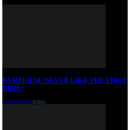
KURZFILM: NEVER LIKE THE FIRST
TIME!
*ANIMATION
el flojo
-
24. April 2017