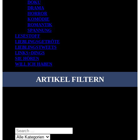
DOKU
DRAMA
HORROR
KOMÖDIE
ROMANTIK
SPANNUNG
LESESTOFF
LIEBLINGSGETRÖTE
LIEBLINGSTWEETS
LINKS+DINGS
SIE HÖREN
WILL ICH HABEN
ARTIKEL FILTERN
Bei über 5200 Artikeln im Blog muss man manchmal ein bisschen
systematischer suchen.
Einfach eine Kategorie markieren, ein passendes Schlagwort
auswählen und suchen lassen.