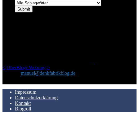
ÜBER DENKFABRIKBLOG
Ursprünglich vor über 25 Jahren mal dazu gedacht, den ganzen im
Netz gefundenen Kram, den ich meinen Freunden immer per Mail
geschickt habe, an einem Ort zu bündeln, ist das hier mit der Zeit zu
einem Blog geworden, das man auf dem Schirm haben sollte, wenn
man Kurzfilme mag und auch drumherum nichts gegen Fotos,
LinkTipps und gelegentlichen Kokolores hat.
_
<
UberBlogr Webring
>
Kontakt:
manuel@denkfabrikblog.de
AUCH HIER ZU FINDEN
Impressum
Datenschutzerklärung
Kontakt
Blogroll