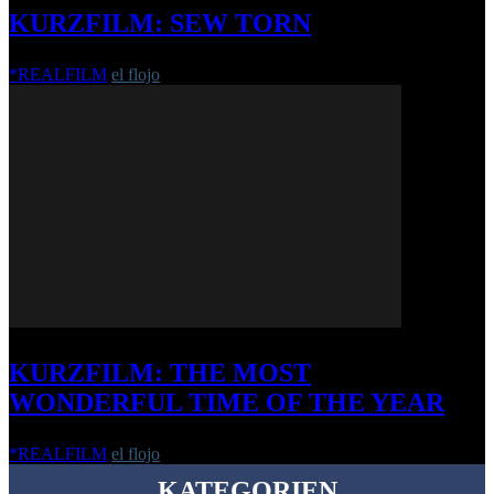
KURZFILM: SEW TORN
*REALFILM
el flojo
-
7. Januar 2020
KURZFILM: THE MOST
WONDERFUL TIME OF THE YEAR
*REALFILM
el flojo
-
24. Dezember 2020
KATEGORIEN