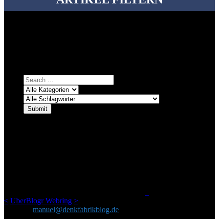
Bei über 5200 Artikeln im Blog muss man manchmal ein bisschen
systematischer suchen.
Einfach eine Kategorie markieren, ein passendes Schlagwort
auswählen und suchen lassen.
ÜBER DENKFABRIKBLOG
Ursprünglich vor über 25 Jahren mal dazu gedacht, den ganzen im
Netz gefundenen Kram, den ich meinen Freunden immer per Mail
geschickt habe, an einem Ort zu bündeln, ist das hier mit der Zeit zu
einem Blog geworden, das man auf dem Schirm haben sollte, wenn
man Kurzfilme mag und auch drumherum nichts gegen Fotos,
LinkTipps und gelegentlichen Kokolores hat.
_
<
UberBlogr Webring
>
Kontakt:
manuel@denkfabrikblog.de