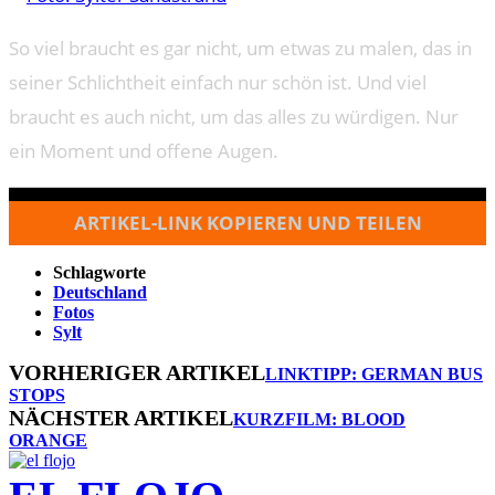
So viel braucht es gar nicht, um etwas zu malen, das in
seiner Schlichtheit einfach nur schön ist. Und viel
braucht es auch nicht, um das alles zu würdigen. Nur
ein Moment und offene Augen.
ARTIKEL-LINK KOPIEREN UND TEILEN
Schlagworte
Deutschland
Fotos
Sylt
VORHERIGER ARTIKEL
LINKTIPP: GERMAN BUS
STOPS
NÄCHSTER ARTIKEL
KURZFILM: BLOOD
ORANGE