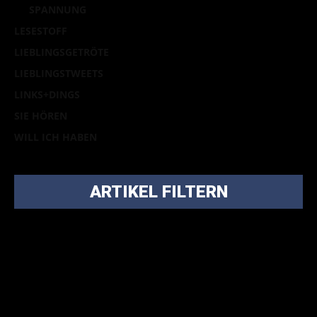
SPANNUNG
LESESTOFF
LIEBLINGSGETRÖTE
LIEBLINGSTWEETS
LINKS+DINGS
SIE HÖREN
WILL ICH HABEN
ARTIKEL FILTERN
Bei über 5200 Artikeln im Blog muss man manchmal ein
bisschen systematischer suchen.
Einfach eine Kategorie markieren, ein passendes Schlagwort
auswählen und suchen lassen.