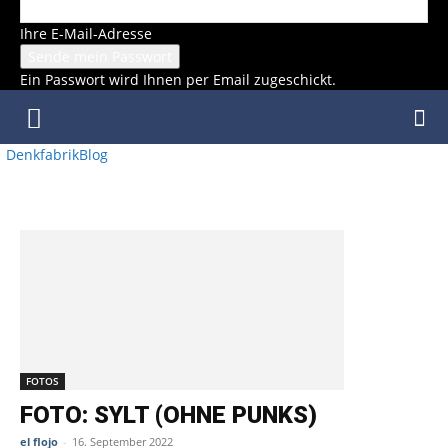
Ihre E-Mail-Adresse
Ein Passwort wird Ihnen per Email zugeschickt.
DenkfabrikBlog
SCHLAGWORT: SYLT
FOTOS
FOTO: SYLT (OHNE PUNKS)
el flojo
-
16. September 2022