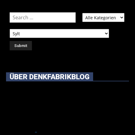
ÜBER DENKFABRIKBLOG
Ursprünglich vor über 25 Jahren mal dazu gedacht, den
ganzen im Netz gefundenen Kram, den ich meinen Freunden
immer per Mail geschickt habe, an einem Ort zu bündeln, ist
das hier mit der Zeit zu einem Blog geworden, das man auf
dem Schirm haben sollte, wenn man Kurzfilme mag und auch
drumherum nichts gegen Fotos, LinkTipps und gelegentlichen
Kokolores hat.
_