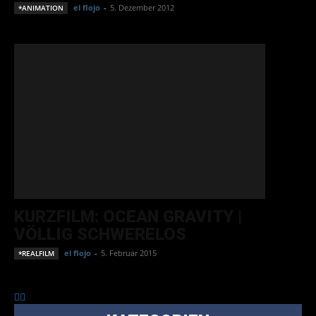
el flojo
-
5. Dezember 2012
*ANIMATION
KURZFILM: OCEAN GRAVITY |
VÖLLIG SCHWERELOS
el flojo
-
5. Februar 2015
*REALFILM