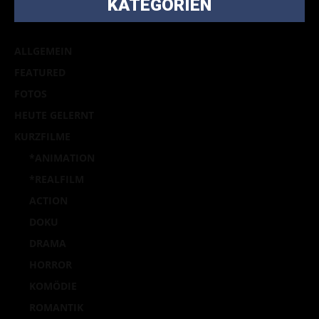
KATEGORIEN
ALLGEMEIN
FEATURED
FOTOS
HEUTE GELERNT
KURZFILME
*ANIMATION
*REALFILM
ACTION
DOKU
DRAMA
HORROR
KOMÖDIE
ROMANTIK