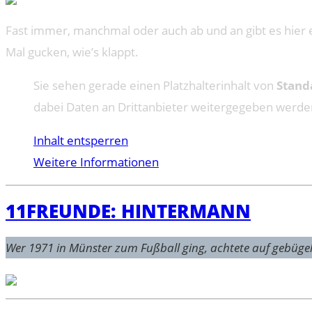
Fast immer, manchmal oder auch ab und an gibt es hier e
Mal gucken, wie’s klappt.
Sie sehen gerade einen Platzhalterinhalt von
Stand
dabei Daten an Drittanbieter weitergegeben werde
Inhalt entsperren
Weitere Informationen
11FREUNDE: HIN­TER­MANN
Wer 1971 in Münster zum Fuß­ball ging, ach­tete auf gebü­gel