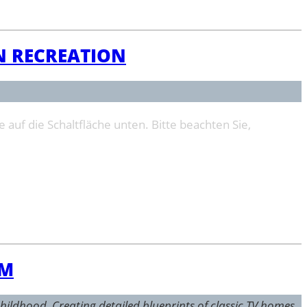
ON RECREATION
e auf die Schaltfläche unten. Bitte beachten Sie,
LM
childhood. Creating detailed blueprints of classic TV homes