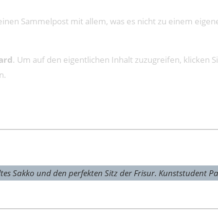
inen Sammelpost mit allem, was es nicht zu einem eigenen
ard
. Um auf den eigentlichen Inhalt zuzugreifen, klicken S
n.
tes Sakko und den per­fekten Sitz der Frisur. Kunst­stu­dent P