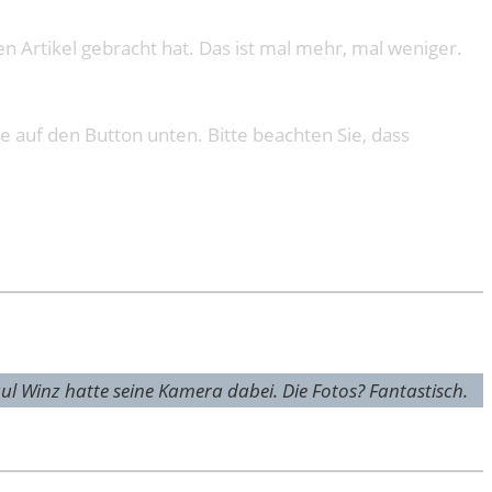
 Artikel gebracht hat. Das ist mal mehr, mal weniger.
ie auf den Button unten. Bitte beachten Sie, dass
aul Winz hatte seine Kamera dabei. Die Fotos? Fan­tas­tisch.