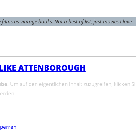
ilms as vintage books. Not a best of list, just movies I love.
 LIKE ATTENBOROUGH
ube
. Um auf den eigentlichen Inhalt zuzugreifen, klicken Si
werden.
sperren