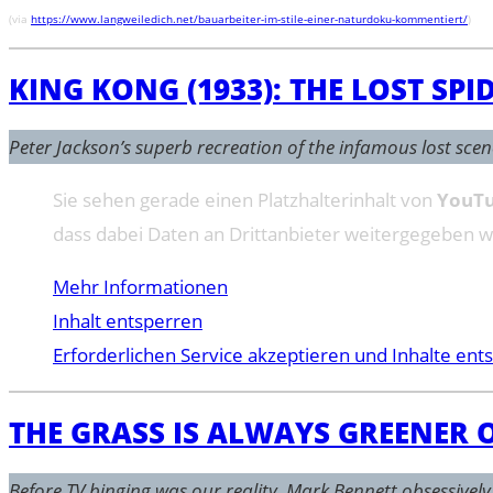
(via
https://www.langweiledich.net/bauarbeiter-im-stile-einer-naturdoku-kommentiert/
)
KING KONG (1933): THE LOST SP
Peter Jackson’s superb recreation of the infamous lost scen
Sie sehen gerade einen Platzhalterinhalt von
YouT
dass dabei Daten an Drittanbieter weitergegeben 
Mehr Informationen
Inhalt entsperren
Erforderlichen Service akzeptieren und Inhalte ent
THE GRASS IS ALWAYS GREENER 
Before TV binging was our reality, Mark Bennett obsessively