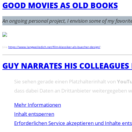
GOOD MOVIES AS OLD BOOKS
An ongoing personal project, I envision some of my favorite f
(via
https://www.langweiledich.net/film-klassiker-als-buecher-design/
)
GUY NARRATES HIS COLLEAGUES
Sie sehen gerade einen Platzhalterinhalt von
YouT
dass dabei Daten an Drittanbieter weitergegeben 
Mehr Informationen
Inhalt entsperren
Erforderlichen Service akzeptieren und Inhalte ent