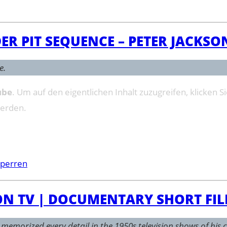
IDER PIT SEQUENCE – PETER JACKS
e.
ube
. Um auf den eigentlichen Inhalt zuzugreifen, klicken Si
werden.
sperren
ON TV | DOCUMENTARY SHORT FI
 memorized every detail in the 1950s television shows of his 