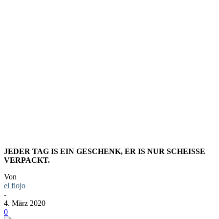
LEICHTE
DER
WELT
JEDER TAG IS EIN GESCHENK, ER IS NUR SCHEISSE V
ERPACKT.
Von
el flojo
-
4. März 2020
0