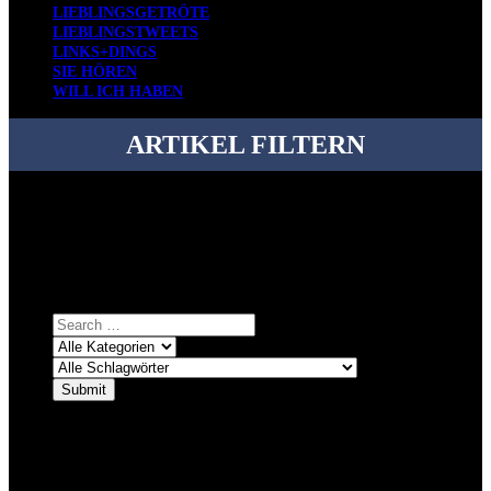
LIEBLINGSGETRÖTE
LIEBLINGSTWEETS
LINKS+DINGS
SIE HÖREN
WILL ICH HABEN
ARTIKEL FILTERN
Bei über 5200 Artikeln im Blog muss man manchmal ein bisschen
systematischer suchen.
Einfach eine Kategorie markieren, ein passendes Schlagwort
auswählen und suchen lassen.
ÜBER DENKFABRIKBLOG
Ursprünglich vor über 25 Jahren mal dazu gedacht, den ganzen im