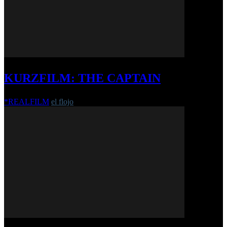
KURZFILM: THE CAPTAIN
*REALFILM
el flojo
-
18. Februar 2020