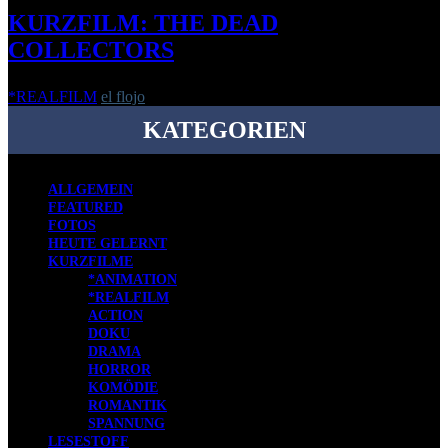
KURZFILM: THE DEAD
COLLECTORS
*REALFILM
el flojo
-
29. November 2022
KATEGORIEN
ALLGEMEIN
FEATURED
FOTOS
HEUTE GELERNT
KURZFILME
*ANIMATION
*REALFILM
ACTION
DOKU
DRAMA
HORROR
KOMÖDIE
ROMANTIK
SPANNUNG
LESESTOFF