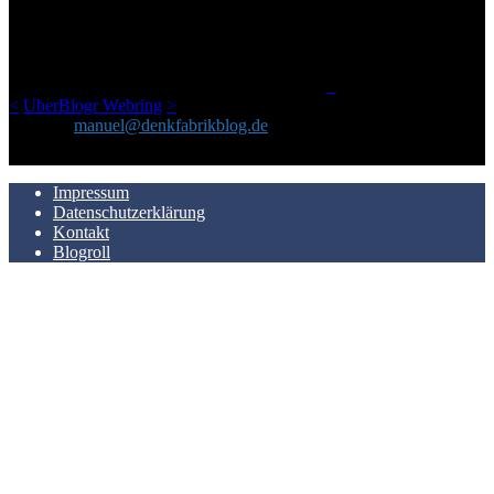
Netz gefundenen Kram, den ich meinen Freunden immer per Mail
geschickt habe, an einem Ort zu bündeln, ist das hier mit der Zeit zu
einem Blog geworden, das man auf dem Schirm haben sollte, wenn
man Kurzfilme mag und auch drumherum nichts gegen Fotos,
LinkTipps und gelegentlichen Kokolores hat.
_
<
UberBlogr Webring
>
Kontakt:
manuel@denkfabrikblog.de
AUCH HIER ZU FINDEN
Impressum
Datenschutzerklärung
Kontakt
Blogroll