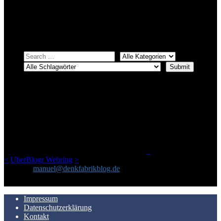
systematischer suchen.
Einfach eine Kategorie markieren, ein passendes Schlagwort
auswählen und suchen lassen.
ÜBER DENKFABRIKBLOG
Ursprünglich vor über 25 Jahren mal dazu gedacht, den ganzen im
Netz gefundenen Kram, den ich meinen Freunden immer per Mail
geschickt habe, an einem Ort zu bündeln, ist das hier mit der Zeit zu
einem Blog geworden, das man auf dem Schirm haben sollte, wenn
man Kurzfilme mag und auch drumherum nichts gegen Fotos,
LinkTipps und gelegentlichen Kokolores hat.
_
<
UberBlogr Webring
>
Kontakt:
manuel@denkfabrikblog.de
AUCH HIER ZU FINDEN
Impressum
Datenschutzerklärung
Kontakt