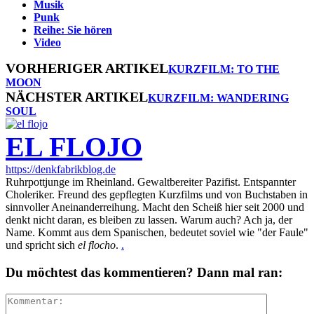
Musik
Punk
Reihe: Sie hören
Video
VORHERIGER ARTIKEL
KURZFILM: TO THE
MOON
NÄCHSTER ARTIKEL
KURZFILM: WANDERING
SOUL
EL FLOJO
https://denkfabrikblog.de
Ruhrpottjunge im Rheinland. Gewaltbereiter Pazifist. Entspannter
Choleriker. Freund des gepflegten Kurzfilms und von Buchstaben in
sinnvoller Aneinanderreihung. Macht den Scheiß hier seit 2000 und
denkt nicht daran, es bleiben zu lassen. Warum auch? Ach ja, der
Name. Kommt aus dem Spanischen, bedeutet soviel wie "der Faule"
und spricht sich
el flocho
.
.
Du möchtest das kommentieren? Dann mal ran: