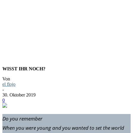
TEENAGE
ANARCHI
WISST IHR NOCH?
Von
el flojo
-
30. Oktober 2019
0
Do you remember
When you were young and you wanted to set the world