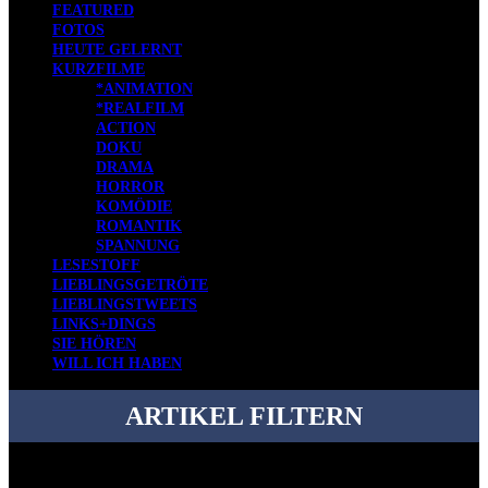
FEATURED
FOTOS
HEUTE GELERNT
KURZFILME
*ANIMATION
*REALFILM
ACTION
DOKU
DRAMA
HORROR
KOMÖDIE
ROMANTIK
SPANNUNG
LESESTOFF
LIEBLINGSGETRÖTE
LIEBLINGSTWEETS
LINKS+DINGS
SIE HÖREN
WILL ICH HABEN
ARTIKEL FILTERN
Bei über 5200 Artikeln im Blog muss man manchmal ein bisschen