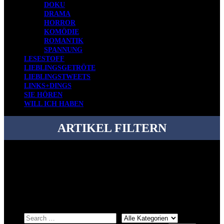
DOKU
DRAMA
HORROR
KOMÖDIE
ROMANTIK
SPANNUNG
LESESTOFF
LIEBLINGSGETRÖTE
LIEBLINGSTWEETS
LINKS+DINGS
SIE HÖREN
WILL ICH HABEN
ARTIKEL FILTERN
Bei über 5200 Artikeln im Blog muss man manchmal ein bisschen
systematischer suchen.
Einfach eine Kategorie markieren, ein passendes Schlagwort
auswählen und suchen lassen.