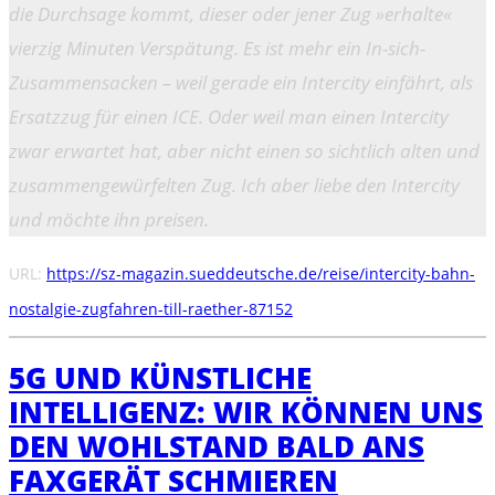
die Durchsage kommt, dieser oder jener Zug »erhalte«
vierzig Minuten Verspätung. Es ist mehr ein In-sich-
Zusammensacken – weil gerade ein Intercity einfährt, als
Ersatzzug für einen ICE. Oder weil man einen Intercity
zwar erwartet hat, aber nicht einen so sichtlich alten und
zusammengewürfelten Zug. Ich aber liebe den Intercity
und möchte ihn preisen.
URL:
https://sz-magazin.sueddeutsche.de/reise/intercity-bahn-
nostalgie-zugfahren-till-raether-87152
5G UND KÜNSTLICHE
INTELLIGENZ: WIR KÖNNEN UNS
DEN WOHLSTAND BALD ANS
FAXGERÄT SCHMIEREN