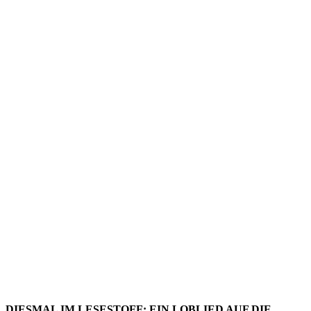
LESESTO
–
AUSGABE
186
DIESMAL IM LESESTOFF: EIN LOBLIED AUF DIE