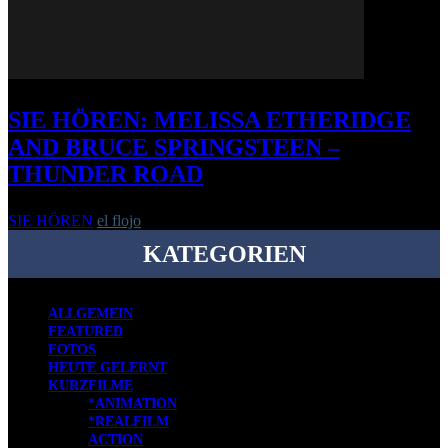
SIE HÖREN: MELISSA ETHERIDGE
AND BRUCE SPRINGSTEEN –
THUNDER ROAD
SIE HÖREN
el flojo
-
17. Februar 2016
KATEGORIEN
ALLGEMEIN
FEATURED
FOTOS
HEUTE GELERNT
KURZFILME
*ANIMATION
*REALFILM
ACTION