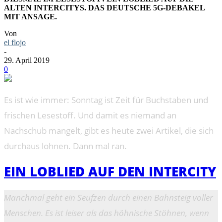
ALTEN INTERCITYS. DAS DEUTSCHE 5G-DEBAKEL
MIT ANSAGE.
Von
el flojo
-
29. April 2019
0
Es ist wie immer: Sonntag ist Zeit für Buchstaben und
frischen Lesestoff. Und damit es niemand an
Nachschub mangelt, gibt es heute zwei Artikel, die sich
durchaus lohnen. Dann mal ran.
EIN LOBLIED AUF DEN INTERCITY
Manchmal geht ein Seufzen durch einen Bahnsteig voller
Menschen. Es ist leiser als das höhnische Stöhnen, wenn