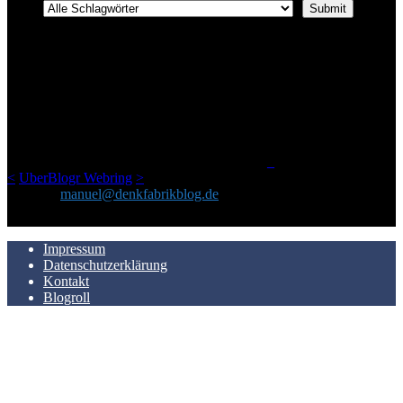
ÜBER DENKFABRIKBLOG
Ursprünglich vor über 25 Jahren mal dazu gedacht, den ganzen im
Netz gefundenen Kram, den ich meinen Freunden immer per Mail
geschickt habe, an einem Ort zu bündeln, ist das hier mit der Zeit zu
einem Blog geworden, das man auf dem Schirm haben sollte, wenn
man Kurzfilme mag und auch drumherum nichts gegen Fotos,
LinkTipps und gelegentlichen Kokolores hat.
_
<
UberBlogr Webring
>
Kontakt:
manuel@denkfabrikblog.de
AUCH HIER ZU FINDEN
Impressum
Datenschutzerklärung
Kontakt
Blogroll