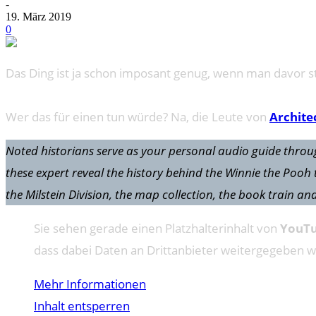
-
19. März 2019
0
Das Ding ist ja schon imposant genug, wenn man davor ste
Wer das für einen tun würde? Na, die Leute von
Archite
Noted historians serve as your personal audio guide throug
these expert reveal the history behind the Winnie the Pooh
the Milstein Division, the map collection, the book train an
Sie sehen gerade einen Platzhalterinhalt von
YouT
dass dabei Daten an Drittanbieter weitergegeben 
Mehr Informationen
Inhalt entsperren