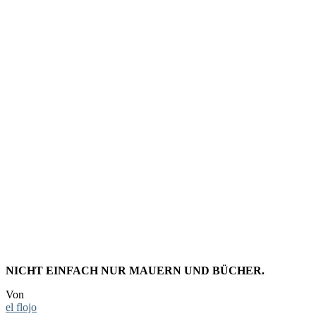
HEUTE GE
MENGE Ü
PUBLIC L
NICHT EINFACH NUR MAUERN UND BÜCHER.
Von
el flojo