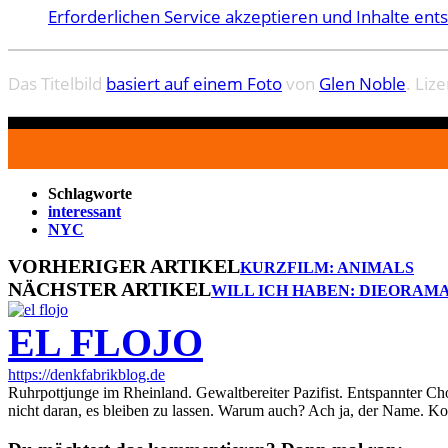
Erforderlichen Service akzeptieren und Inhalte ent
Das Titelbild
basiert auf einem Foto
von
Glen Noble
. Liz
Schlagworte
interessant
NYC
VORHERIGER ARTIKEL
KURZFILM: ANIMALS
NÄCHSTER ARTIKEL
WILL ICH HABEN: DIEORAM
EL FLOJO
https://denkfabrikblog.de
Ruhrpottjunge im Rheinland. Gewaltbereiter Pazifist. Entspannter Ch
nicht daran, es bleiben zu lassen. Warum auch? Ach ja, der Name. K