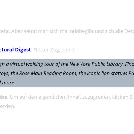
ht. Aber wenn man sich mal reinbegibt und sich alle Detail
ctural Digest
. Netter Zug, oder?
h a virtual walking tour of the New York Public Library. Fin
 toys, the Rose Main Reading Room, the iconic lion statues 
d more.
ube
. Um auf den eigentlichen Inhalt zuzugreifen, klicken Si
werden.