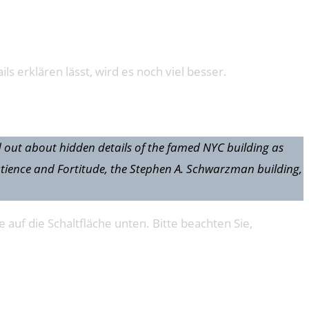
s erklären lässt, wird es noch viel besser.
d out about hidden details of the famed NYC building as
Patience and Fortitude, the Stephen A. Schwarzman building,
e auf die Schaltfläche unten. Bitte beachten Sie,