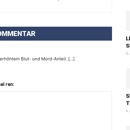
OMMENTAR
L
S
5.
erhöhtem Blut- und Mord-Anteil. […]
l ran:
S
T
5.