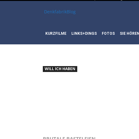
DenkfabrikBlog
KURZFILME
LINKS+DINGS
FOTOS
SIE HÖRE
WILL ICH HABEN
WILL ICH 
SCHÖNE KL
WOHNZIM