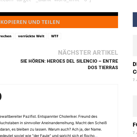
 KOPIEREN UND TEILEN
rechen
verrückte Welt
WTF
NÄCHSTER ARTIKEL
SIE HÖREN: HEROES DEL SILENCIO – ENTRE
D
DOS TIERRAS
C
7.
O
waltbereiter Pazifist. Entspannter Choleriker. Freund des
Buchstaben in sinnvoller Aneinanderreihung. Macht den Scheiß
F
 daran, es bleiben zu lassen. Warum auch? Ach ja, der Name.
7.
eutet soviel wie "der Faule" und spricht sich
el flocho
.
.