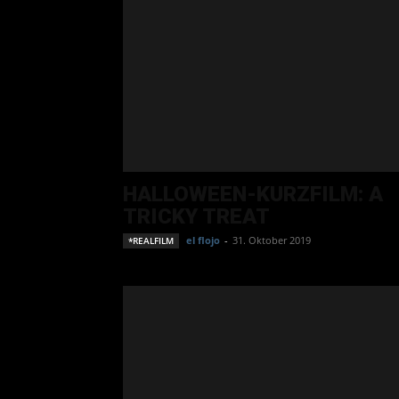
HALLOWEEN-KURZFILM: A
TRICKY TREAT
el flojo
-
31. Oktober 2019
*REALFILM