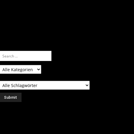
ei über 5200 Artikeln im Blog muss man
anchmal ein bisschen systematischer suchen.
nfach eine Kategorie markieren, ein
assendes Schlagwort auswählen und suchen
ssen.