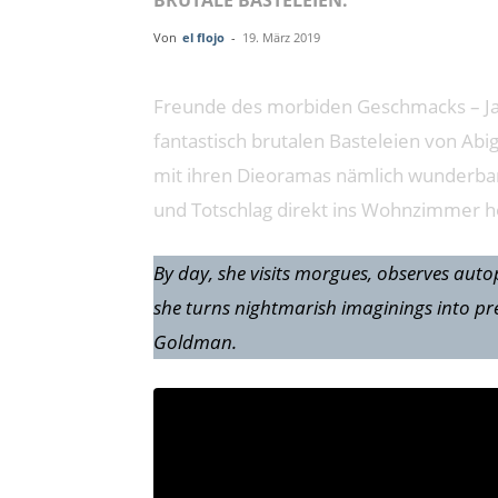
BRUTALE BASTELEIEN.
Von
el flojo
-
19. März 2019
Freunde des morbiden Geschmacks – Ja
fantastisch brutalen Basteleien von Abig
mit ihren Dieoramas nämlich wunderba
und Totschlag direkt ins Wohnzimmer h
By day, she visits morgues, observes autop
she turns nightmarish imaginings into pre
Goldman.