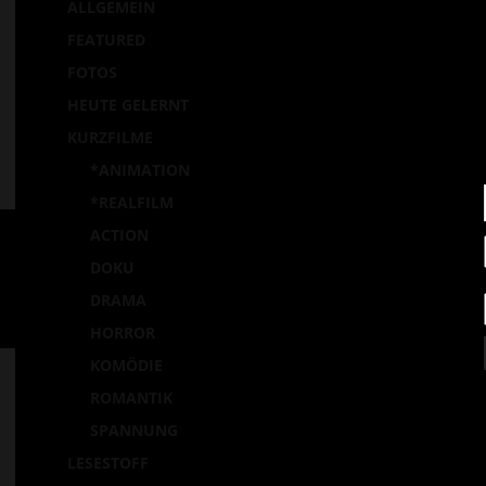
B
ALLGEMEIN
m
FEATURED
Ei
FOTOS
p
HEUTE GELERNT
la
KURZFILME
*ANIMATION
*REALFILM
ACTION
DOKU
DRAMA
HORROR
KOMÖDIE
ROMANTIK
SPANNUNG
LESESTOFF