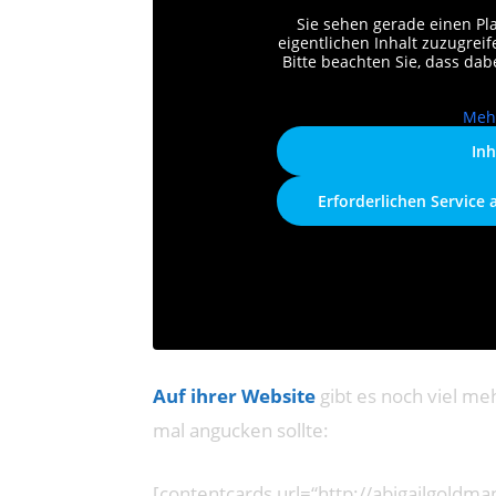
Sie sehen gerade einen Pl
eigentlichen Inhalt zuzugreife
Bitte beachten Sie, dass da
Meh
Inh
Erforderlichen Service 
Auf ihrer Website
gibt es noch viel me
mal angucken sollte:
[contentcards url=“http://abigailgoldma