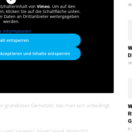
28
atzhalterinhalt von
Vimeo
. Um auf den
n, klicken Sie auf die Schaltfläche unten.
bei Daten an Drittanbieter weitergegeben
werden.
r Informationen
alt entsperren
W
akzeptieren und Inhalte entsperren
D
18
hr grandioses Gemetzel, das man sich unbedingt
W
R
G
9.
n.com“ target=“_blank“ word_limit=“0″]