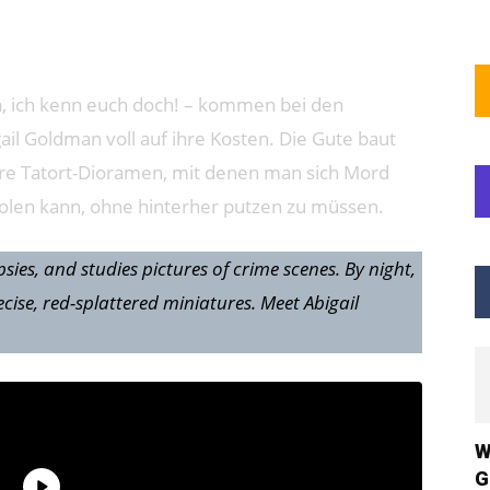
, ich kenn euch doch! – kommen bei den
ail Goldman voll auf ihre Kosten. Die Gute baut
re Tatort-Dioramen, mit denen man sich Mord
olen kann, ohne hinterher putzen zu müssen.
sies, and studies pictures of crime scenes. By night,
cise, red-splattered miniatures. Meet Abigail
W
G