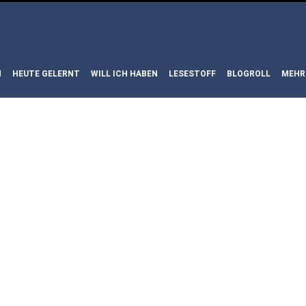
N
HEUTE GELERNT
WILL ICH HABEN
LESESTOFF
BLOGROLL
MEHR
HABEN: DIEORAM
EINE TATORTE 
MER