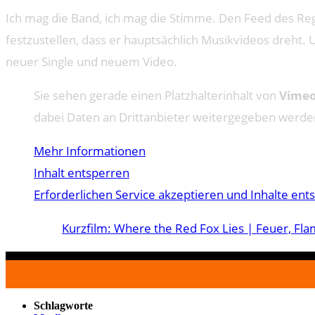
Ich mag die Band, ich mag die Stimme. Den Feed des Re
festzustellen, dass er hauptsächlich Musikvideos dreht.
neuer Single und neuem Video.
Sie sehen gerade einen Platzhalterinhalt von
Vime
dabei Daten an Drittanbieter weitergegeben werde
Mehr Informationen
Inhalt entsperren
Erforderlichen Service akzeptieren und Inhalte ent
Kurzfilm: Where the Red Fox Lies | Feuer, Fl
Schlagworte