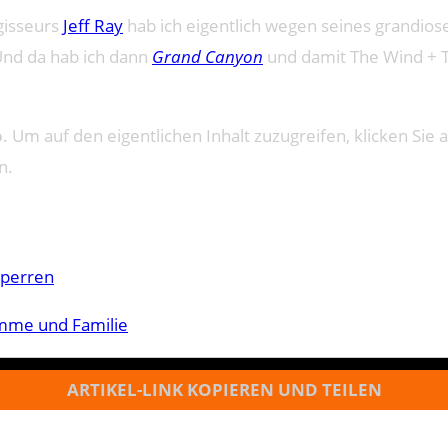
gisseurs
Jeff Ray
hab ich eigentlich wegen seines grandios
 Und da hab ich dann
Grand Canyon
und damit The Wind + T
o
. Um auf den eigentlichen Inhalt zuzugreifen, klicken Sie a
n.
sperren
amme und Familie
ARTIKEL-LINK KOPIEREN UND TEILEN