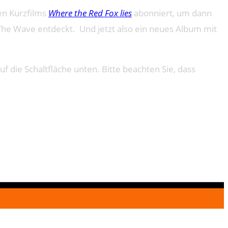
en Kurzfilms
Where the Red Fox lies
abonniert, um dann
he Wave entdeckt. Und jetzt also ein neues Album mit
uf die Schaltfläche unten. Bitte beachten Sie, dass