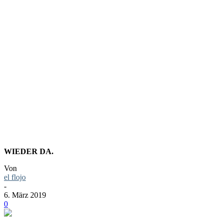
SIE HÖRE
WAVE – N
WIEDER DA.
Von
el flojo
-
6. März 2019
0