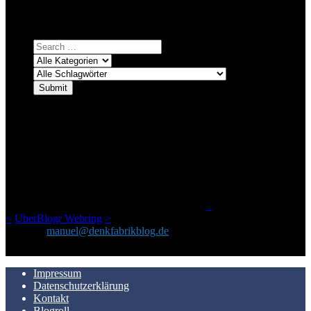
Einfach eine Kategorie markieren, ein passendes Schlagwort
auswählen und suchen lassen.
ÜBER DENKFABRIKBLOG
Ursprünglich vor über 25 Jahren mal dazu gedacht, den ganzen im
Netz gefundenen Kram, den ich meinen Freunden immer per Mail
geschickt habe, an einem Ort zu bündeln, ist das hier mit der Zeit zu
einem Blog geworden, das man auf dem Schirm haben sollte, wenn
man Kurzfilme mag und auch drumherum nichts gegen Fotos,
LinkTipps und gelegentlichen Kokolores hat.
_
<
UberBlogr Webring
>
Kontakt:
manuel@denkfabrikblog.de
AUCH HIER ZU FINDEN
Impressum
Datenschutzerklärung
Kontakt
Blogroll