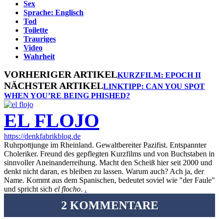
Sex
Sprache: Englisch
Tod
Toilette
Trauriges
Video
Wahrheit
VORHERIGER ARTIKEL
KURZFILM: EPOCH II
NÄCHSTER ARTIKEL
LINKTIPP: CAN YOU SPOT
WHEN YOU’RE BEING PHISHED?
EL FLOJO
https://denkfabrikblog.de
Ruhrpottjunge im Rheinland. Gewaltbereiter Pazifist. Entspannter
Choleriker. Freund des gepflegten Kurzfilms und von Buchstaben in
sinnvoller Aneinanderreihung. Macht den Scheiß hier seit 2000 und
denkt nicht daran, es bleiben zu lassen. Warum auch? Ach ja, der
Name. Kommt aus dem Spanischen, bedeutet soviel wie "der Faule"
und spricht sich
el flocho
.
.
2 KOMMENTARE