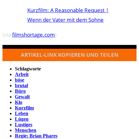
Kurzfilm: A Reasonable Request |
Wenn der Vater mit dem Sohne
(via
filmshortage.com
)
ARTIKEL-LINK KOPIEREN UND TEILEN
Schlagworte
Arbeit
böse
brutal
Büro
Gewalt
Klo
Kurzfilm
Leben
Lügen
Lustiges
Menschen
Regie: Brian Phares