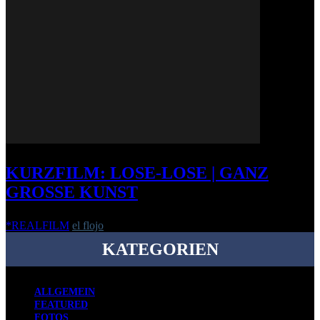
KURZFILM: LOSE-LOSE | GANZ
GROSSE KUNST
*REALFILM
el flojo
-
26. März 2015
KATEGORIEN
ALLGEMEIN
FEATURED
FOTOS