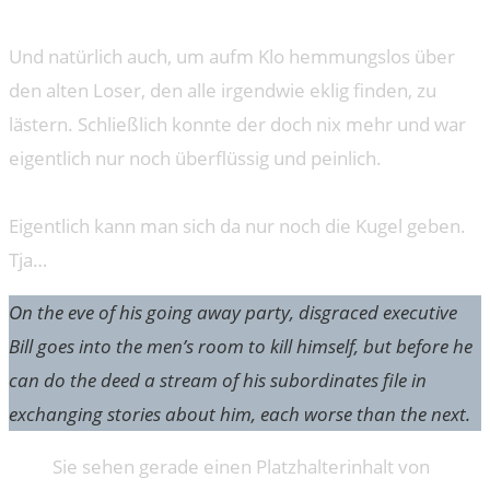
Und natürlich auch, um aufm Klo hemmungslos über
den alten Loser, den alle irgendwie eklig finden, zu
lästern. Schließlich konnte der doch nix mehr und war
eigentlich nur noch überflüssig und peinlich.
Eigentlich kann man sich da nur noch die Kugel geben.
Tja…
On the eve of his going away party, disgraced executive
Bill goes into the men’s room to kill himself, but before he
can do the deed a stream of his subordinates file in
exchanging stories about him, each worse than the next.
Sie sehen gerade einen Platzhalterinhalt von