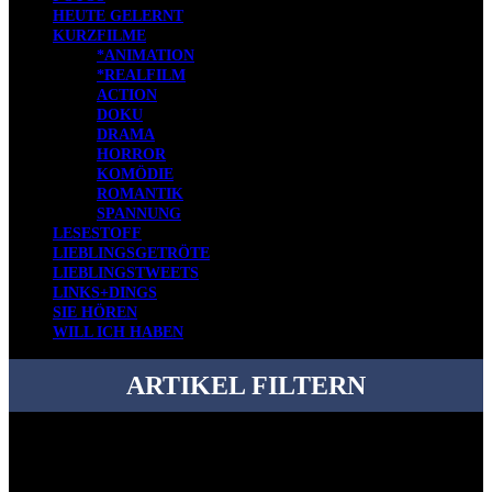
HEUTE GELERNT
KURZFILME
*ANIMATION
*REALFILM
ACTION
DOKU
DRAMA
HORROR
KOMÖDIE
ROMANTIK
SPANNUNG
LESESTOFF
LIEBLINGSGETRÖTE
LIEBLINGSTWEETS
LINKS+DINGS
SIE HÖREN
WILL ICH HABEN
ARTIKEL FILTERN
Bei über 5200 Artikeln im Blog muss man manchmal ein bisschen
systematischer suchen.