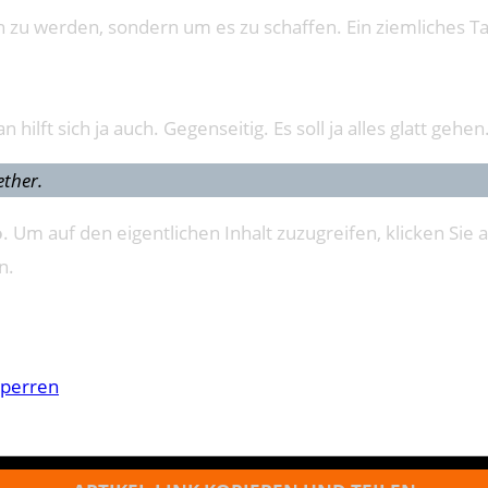
 zu werden, sondern um es zu schaffen. Ein ziemliches Ta
ft sich ja auch. Gegenseitig. Es soll ja alles glatt gehen
ether.
o
. Um auf den eigentlichen Inhalt zuzugreifen, klicken Sie a
n.
sperren