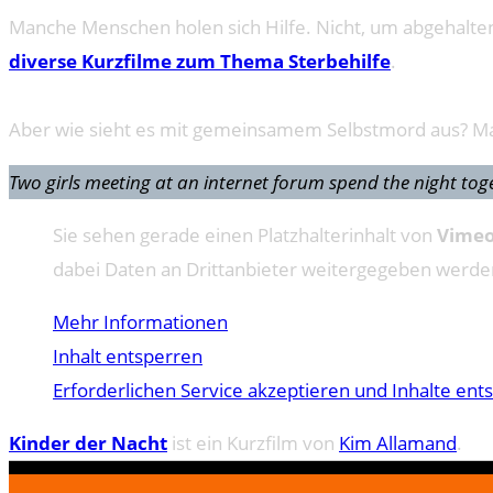
Manche Menschen holen sich Hilfe. Nicht, um abgehalten
diverse Kurzfilme zum Thema Sterbehilfe
.
Aber wie sieht es mit gemeinsamem Selbstmord aus? Man hil
Two girls meeting at an internet forum spend the night tog
Sie sehen gerade einen Platzhalterinhalt von
Vime
dabei Daten an Drittanbieter weitergegeben werde
Mehr Informationen
Inhalt entsperren
Erforderlichen Service akzeptieren und Inhalte ent
Kinder der Nacht
ist ein Kurzfilm von
Kim Allamand
.