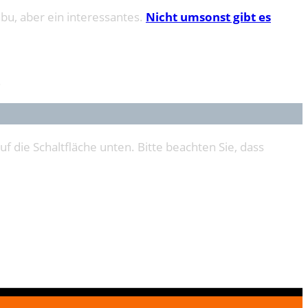
bu, aber ein interessantes.
Nicht umsonst gibt es
.
uf die Schaltfläche unten. Bitte beachten Sie, dass