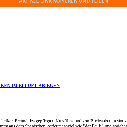
ARTIKEL-LINK KOPIEREN UND TEILEN
KEN IM EI LUFT KRIEGEN
oleriker. Freund des gepflegten Kurzfilms und von Buchstaben in sinnv
ommt aus dem Spanischen, bedeutet soviel wie "der Faule" und spricht 