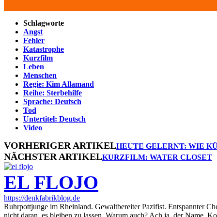
Schlagworte
Angst
Fehler
Katastrophe
Kurzfilm
Leben
Menschen
Regie: Kim Allamand
Reihe: Sterbehilfe
Sprache: Deutsch
Tod
Untertitel: Deutsch
Video
VORHERIGER ARTIKEL
HEUTE GELERNT: WIE KÜ
NÄCHSTER ARTIKEL
KURZFILM: WATER CLOSET
EL FLOJO
https://denkfabrikblog.de
Ruhrpottjunge im Rheinland. Gewaltbereiter Pazifist. Entspannter Ch
nicht daran, es bleiben zu lassen. Warum auch? Ach ja, der Name. K