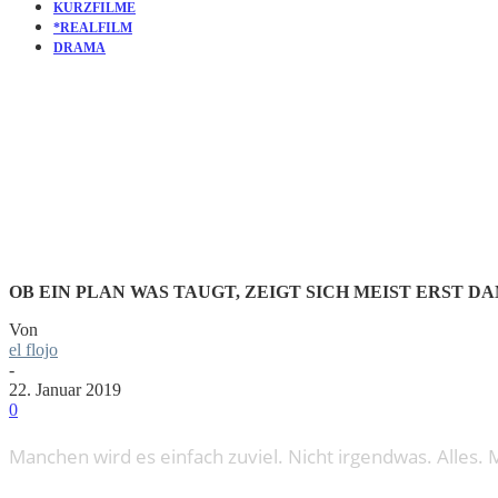
KURZFILME
*REALFILM
DRAMA
KURZFILM
OB EIN PLAN WAS TAUGT, ZEIGT SICH MEIST ERST
Von
el flojo
-
22. Januar 2019
0
Manchen wird es einfach zuviel. Nicht irgendwas. Alles.