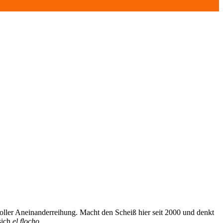
oller Aneinanderreihung. Macht den Scheiß hier seit 2000 und denkt
sich
el flocho
.
.