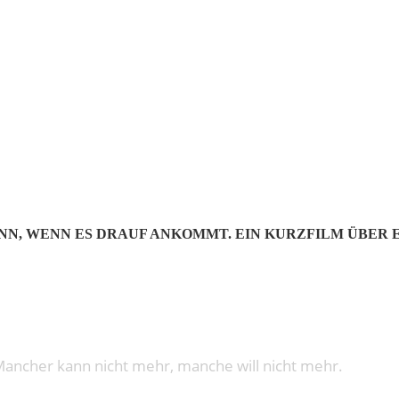
: KINDER 
 DANN, WENN ES DRAUF ANKOMMT. EIN KURZFILM ÜBE
 Mancher kann nicht mehr, manche will nicht mehr.