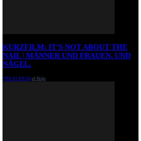
KURZFILM: IT’S NOT ABOUT THE
NAIL | MÄNNER UND FRAUEN. UND
NÄGEL.
*REALFILM
el flojo
-
24. Mai 2013