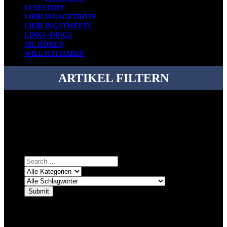
LESESTOFF
LIEBLINGSGETRÖTE
LIEBLINGSTWEETS
LINKS+DINGS
SIE HÖREN
WILL ICH HABEN
ARTIKEL FILTERN
Bei über 5200 Artikeln im Blog muss man manchmal ein bisschen
systematischer suchen.
Einfach eine Kategorie markieren, ein passendes Schlagwort
auswählen und suchen lassen.
ÜBER DENKFABRIKBLOG