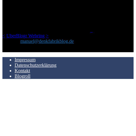
Ursprünglich vor über 25 Jahren mal dazu gedacht, den ganzen im
Netz gefundenen Kram, den ich meinen Freunden immer per Mail
geschickt habe, an einem Ort zu bündeln, ist das hier mit der Zeit zu
einem Blog geworden, das man auf dem Schirm haben sollte, wenn
man Kurzfilme mag und auch drumherum nichts gegen Fotos,
LinkTipps und gelegentlichen Kokolores hat.
_
<
UberBlogr Webring
>
Kontakt:
manuel@denkfabrikblog.de
AUCH HIER ZU FINDEN
Impressum
Datenschutzerklärung
Kontakt
Blogroll