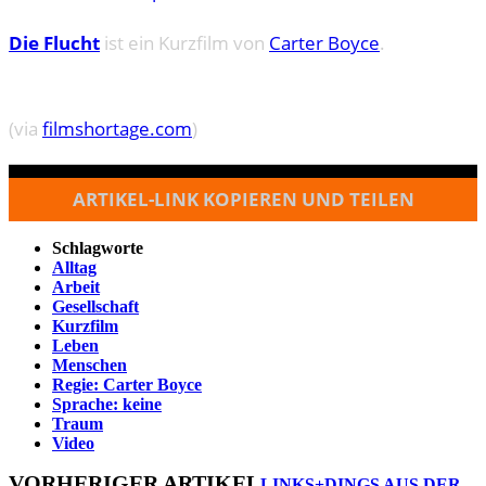
Die Flucht
ist ein Kurzfilm von
Carter Boyce
.
(via
filmshortage.com
)
ARTIKEL-LINK KOPIEREN UND TEILEN
Schlagworte
Alltag
Arbeit
Gesellschaft
Kurzfilm
Leben
Menschen
Regie: Carter Boyce
Sprache: keine
Traum
Video
VORHERIGER ARTIKEL
LINKS+DINGS AUS DER