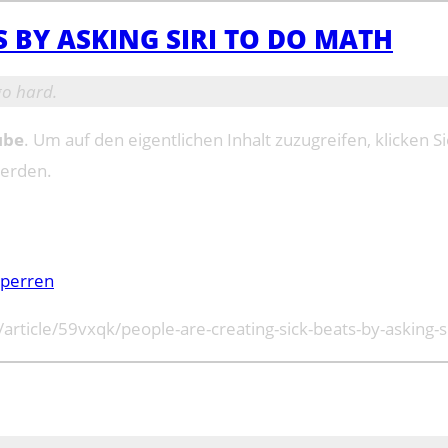
S BY ASKING SIRI TO DO MATH
 go hard.
ube
. Um auf den eigentlichen Inhalt zuzugreifen, klicken Si
werden.
sperren
rticle/59vxqk/people-are-creating-sick-beats-by-asking-si