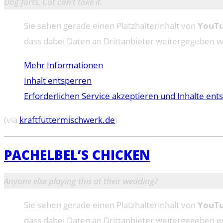
Dog farts. Cat can’t take it.
Sie sehen gerade einen Platzhalterinhalt von
YouT
dass dabei Daten an Drittanbieter weitergegeben 
Mehr Informationen
Inhalt entsperren
Erforderlichen Service akzeptieren und Inhalte ent
(via
kraftfuttermischwerk.de
)
PACHELBEL’S CHICKEN
Anyone else playing this at their wedding?
Sie sehen gerade einen Platzhalterinhalt von
YouT
dass dabei Daten an Drittanbieter weitergegeben 