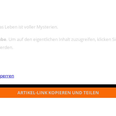
s Leben ist voller Mysterien.
ube
. Um auf den eigentlichen Inhalt zuzugreifen, klicken Si
werden.
sperren
ARTIKEL-LINK KOPIEREN UND TEILEN