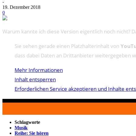
-
19. Dezember 2018
0
Warum kannte ich diese Version eigentlich noch nicht? Da
Sie sehen gerade einen Platzhalterinhalt von
YouT
dass dabei Daten an Drittanbieter weitergegeben 
Mehr Informationen
Inhalt entsperren
Erforderlichen Service akzeptieren und Inhalte ent
Schlagworte
Musik
Reihe: Sie hören