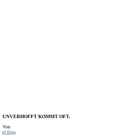
SIE HÖRE
THE ACE 
(ACOUSTI
UNVERHOFFT KOMMT OFT.
Von
el flojo