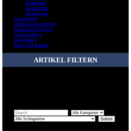
KOMÖDIE
ROMANTIK
SPANNUNG
LESESTOFF
LIEBLINGSGETRÖTE
LIEBLINGSTWEETS
LINKS+DINGS
SIE HÖREN
WILL ICH HABEN
ARTIKEL FILTERN
Bei über 5200 Artikeln im Blog muss man manchmal ein bisschen
systematischer suchen.
Einfach eine Kategorie markieren, ein passendes Schlagwort
auswählen und suchen lassen.