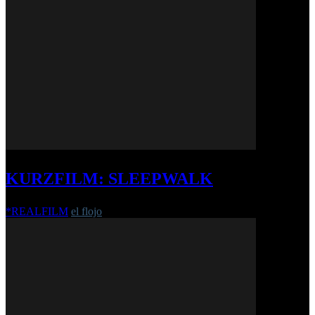
KURZFILM: SLEEPWALK
*REALFILM
el flojo
-
3. Juni 2020