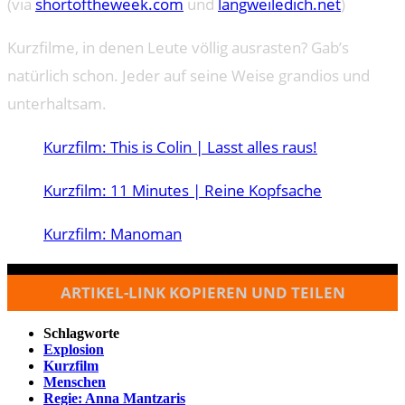
(via
shortoftheweek.com
und
langweiledich.net
)
Kurzfilme, in denen Leute völlig ausrasten? Gab’s
natürlich schon. Jeder auf seine Weise grandios und
unterhaltsam.
Kurzfilm: This is Colin | Lasst alles raus!
Kurzfilm: 11 Minutes | Reine Kopfsache
Kurzfilm: Manoman
ARTIKEL-LINK KOPIEREN UND TEILEN
Schlagworte
Explosion
Kurzfilm
Menschen
Regie: Anna Mantzaris