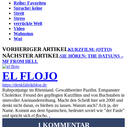
Reihe: Favoriten
Sprache: keine
Streit
Stress
verrückte Welt
Video
Wahnsinn
Wut
VORHERIGER ARTIKEL
KURZFILM: (OTTO)
NÄCHSTER ARTIKEL
SIE HÖREN: THE DATSUNS –
MF FROM HELL
EL FLOJO
https://denkfabrikblog.de
Ruhrpottjunge im Rheinland. Gewaltbereiter Pazifist. Entspannter
Choleriker. Freund des gepflegten Kurzfilms und von Buchstaben in
sinnvoller Aneinanderreihung. Macht den Scheiß hier seit 2000 und
denkt nicht daran, es bleiben zu lassen. Warum auch? Ach ja, der
Name. Kommt aus dem Spanischen, bedeutet soviel wie "der Faule"
und spricht sich
el flocho
.
.
1 KOMMENTAR