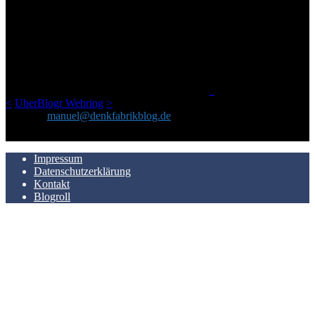
ÜBER DENKFABRIKBLOG
Ursprünglich vor über 25 Jahren mal dazu gedacht, den ganzen im
Netz gefundenen Kram, den ich meinen Freunden immer per Mail
geschickt habe, an einem Ort zu bündeln, ist das hier mit der Zeit zu
einem Blog geworden, das man auf dem Schirm haben sollte, wenn
man Kurzfilme mag und auch drumherum nichts gegen Fotos,
LinkTipps und gelegentlichen Kokolores hat.
_
<
UberBlogr Webring
>
Kontakt:
manuel@denkfabrikblog.de
AUCH HIER ZU FINDEN
Impressum
Datenschutzerklärung
Kontakt
Blogroll